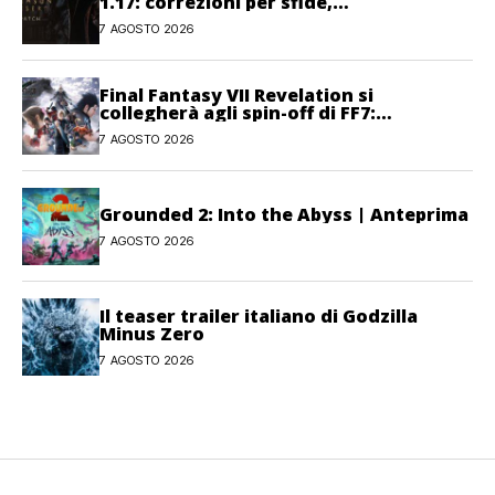
1.17: correzioni per sfide,
combattimento e interfaccia
7 AGOSTO 2026
Final Fantasy VII Revelation si
collegherà agli spin-off di FF7:
Hamaguchi non si pone limiti
7 AGOSTO 2026
Grounded 2: Into the Abyss | Anteprima
7 AGOSTO 2026
Il teaser trailer italiano di Godzilla
Minus Zero
7 AGOSTO 2026