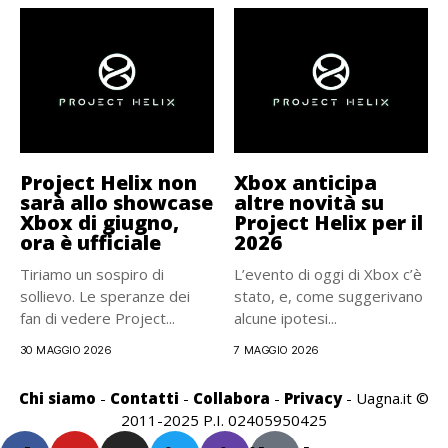
Project Helix non
Xbox anticipa
sarà allo showcase
altre novità su
Xbox di giugno,
Project Helix per il
ora è ufficiale
2026
Tiriamo un sospiro di
L’evento di oggi di Xbox c’è
sollievo. Le speranze dei
stato, e, come suggerivano
fan di vedere Project...
alcune ipotesi...
30 MAGGIO 2026
7 MAGGIO 2026
Chi siamo
-
Contatti
-
Collabora
-
Privacy
- Uagna.it ©
2011-2025 P.I. 02405950425