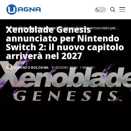
Xenoblade Genesis
Home
Videogiochi
News
Xenoblade Genesis annunciato per
Nintendo Switch 2: il nuovo capitolo arriverà
annunciato per Nintendo
nel 2027
Switch 2: il nuovo capitolo
arriverà nel 2027
LORENZO BOLOGNA
10 GIUGNO 2026
1 MINUTI