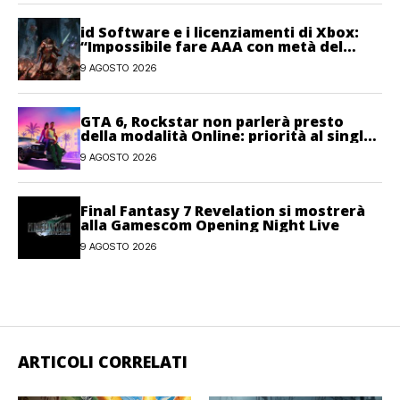
id Software e i licenziamenti di Xbox:
“Impossibile fare AAA con metà del
personale”
9 AGOSTO 2026
GTA 6, Rockstar non parlerà presto
della modalità Online: priorità al single-
player
9 AGOSTO 2026
Final Fantasy 7 Revelation si mostrerà
alla Gamescom Opening Night Live
9 AGOSTO 2026
ARTICOLI CORRELATI