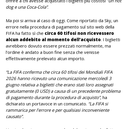
offrire a chi avesse acquistato i biglietti più costosi
“un hot
dog e una Coca-Cola”
.
Ma poi si arriva al caso di oggi. Come riportato da Sky, un
errore nella procedura di pagamento sul sito web della
FIFA ha fatto sì che
circa 60 tifosi non ricevessero
alcun addebito al momento dell’acquisto
. I biglietti
avrebbero dovuto essere prezzati normalmente, ma
l’ordine è andato a buon fine senza che venisse
effettivamente prelevato alcun importo.
“La FIFA conferma che circa 60 tifosi dei Mondiali FIFA
2026 hanno ricevuto una comunicazione mercoledì 3
giugno relativa a biglietti che erano stati loro assegnati
gratuitamente (0 USD) a causa di un precedente problema
di pagamento durante la procedura di acquisto”
, ha
dichiarato un portavoce in un comunicato.
“La FIFA si
rammarica per l’errore e per qualsiasi inconveniente
causato”.