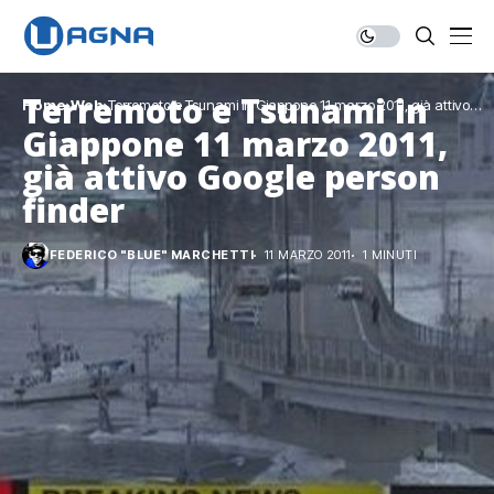
Terremoto e Tsunami in
Home
Web
Terremoto e Tsunami in Giappone 11 marzo 2011, già attivo
Google person finder
Giappone 11 marzo 2011,
già attivo Google person
finder
FEDERICO "BLUE" MARCHETTI
11 MARZO 2011
1 MINUTI