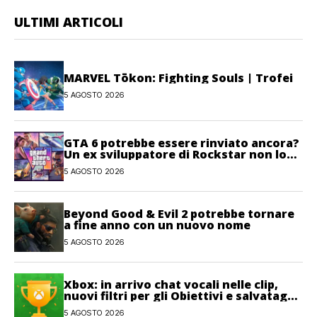
ULTIMI ARTICOLI
MARVEL Tōkon: Fighting Souls | Trofei
5 AGOSTO 2026
GTA 6 potrebbe essere rinviato ancora?
Un ex sviluppatore di Rockstar non lo
esclude
5 AGOSTO 2026
Beyond Good & Evil 2 potrebbe tornare
a fine anno con un nuovo nome
5 AGOSTO 2026
Xbox: in arrivo chat vocali nelle clip,
nuovi filtri per gli Obiettivi e salvataggi
cloud recuperabili
5 AGOSTO 2026