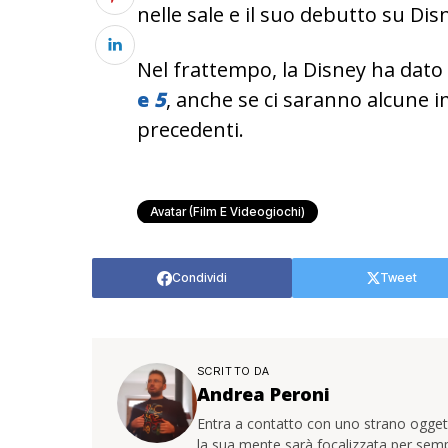
nelle sale e il suo debutto su Dis
Nel frattempo, la Disney ha dato 
e
5
, anche se ci saranno alcune 
precedenti.
Avatar (film E Videogiochi)
Condividi
Tweet
SCRITTO DA
Andrea Peroni
Entra a contatto con uno strano oggetto
la sua mente sarà focalizzata per sem