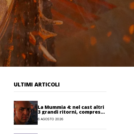
ULTIMI ARTICOLI
La Mummia 4: nel cast altri
3 grandi ritorni, compreso
Imhotep
6 AGOSTO 2026