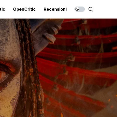
tic
OpenCritic
Recensioni