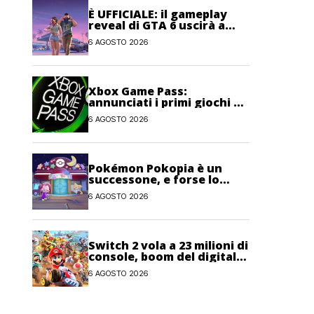
È UFFICIALE: il gameplay
reveal di GTA 6 uscirà a
fine mese su Netflix!
6 AGOSTO 2026
Xbox Game Pass:
annunciati i primi giochi di
agosto 2026
6 AGOSTO 2026
Pokémon Pokopia è un
successone, e forse lo
spin-off più venduto del
6 AGOSTO 2026
franchise
Switch 2 vola a 23 milioni di
console, boom del digitale
anche per Nintendo
6 AGOSTO 2026