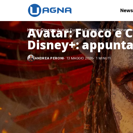
News
Avatar: Fuoco e C
Home
Cinema
Avatar: Fuoco e Cenere, la data su Disney+
Disney+: appunt
ANDREA PERONI
13 MAGGIO 2026
1 MINUTI