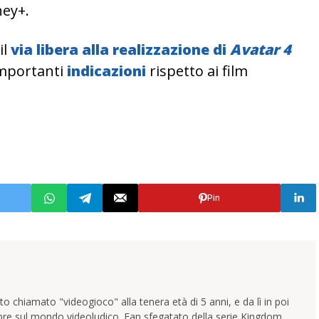
ney+.
il
via libera alla realizzazione di
Avatar 4
importanti
indicazioni
rispetto ai film
Pin
 chiamato "videogioco" alla tenera età di 5 anni, e da lì in poi
pre sul mondo videoludico. Fan sfegatato della serie Kingdom