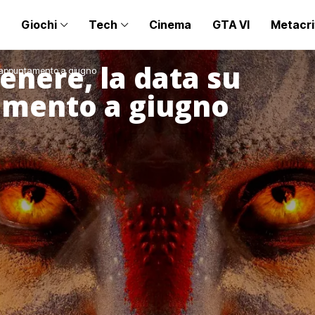
Giochi
Tech
Cinema
GTA VI
Metacri
enere, la data su
: appuntamento a giugno
amento a giugno