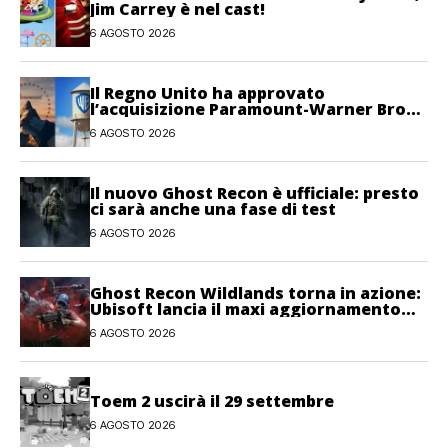
Jim Carrey è nel cast!
6 AGOSTO 2026
Il Regno Unito ha approvato
l’acquisizione Paramount-Warner Bros
Discovery
6 AGOSTO 2026
Il nuovo Ghost Recon è ufficiale: presto
ci sarà anche una fase di test
6 AGOSTO 2026
Ghost Recon Wildlands torna in azione:
Ubisoft lancia il maxi aggiornamento
gratuito Last Rites
6 AGOSTO 2026
Toem 2 uscirà il 29 settembre
6 AGOSTO 2026