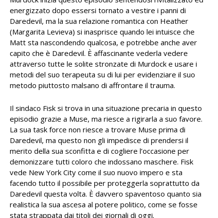
energizzato dopo essersi tornato a vestire i panni di
Daredevil, ma la sua relazione romantica con Heather
(Margarita Levieva) si inasprisce quando lei intuisce che
Matt sta nascondendo qualcosa, e potrebbe anche aver
capito che è Daredevil. È affascinante vederla vedere
attraverso tutte le solite stronzate di Murdock e usare i
metodi del suo terapeuta su di lui per evidenziare il suo
metodo piuttosto malsano di affrontare il trauma.
Il sindaco Fisk si trova in una situazione precaria in questo
episodio grazie a Muse, ma riesce a rigirarla a suo favore.
La sua task force non riesce a trovare Muse prima di
Daredevil, ma questo non gli impedisce di prendersi il
merito della sua sconfitta e di cogliere l’occasione per
demonizzare tutti coloro che indossano maschere. Fisk
vede New York City come il suo nuovo impero e sta
facendo tutto il possibile per proteggerla soprattutto da
Daredevil questa volta. È davvero spaventoso quanto sia
realistica la sua ascesa al potere politico, come se fosse
stata strappata dai titoli dei giornali di oggi.