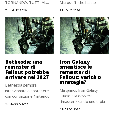
TORNANDO, TUTTI AL
Microsoft, che hanno
VAULT! In un...
portato...
17 LUGLIO 2026
9 LUGLIO 2026
Bethesda: una
Iron Galaxy
remaster di
smentisce le
Fallout potrebbe
remaster di
arrivare nel 2027
Fallout: verità o
strategia?
Bethesda sembra
Ma quindi, Iron Galaxy
intenzionata a sostenere
Studio sta davvero
con convinzione Nintendo
rimasterizzando uno o più
Switch 2, con titoli...
24 MAGGIO 2026
giochi...
4 MARZO 2026