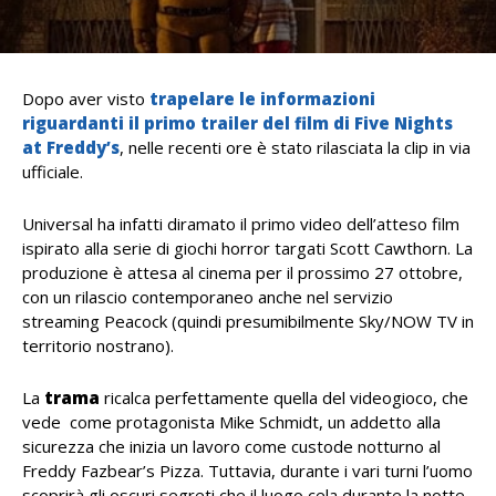
Dopo aver visto
trapelare le informazioni
riguardanti il primo trailer del film di Five Nights
at Freddy’s
, nelle recenti ore è stato rilasciata la clip in via
ufficiale.
Universal ha infatti diramato il primo video dell’atteso film
ispirato alla serie di giochi horror targati Scott Cawthorn. La
produzione è attesa al cinema per il prossimo 27 ottobre,
con un rilascio contemporaneo anche nel servizio
streaming Peacock (quindi presumibilmente Sky/NOW TV in
territorio nostrano).
La
trama
ricalca perfettamente quella del videogioco, che
vede come protagonista Mike Schmidt, un addetto alla
sicurezza che inizia un lavoro come custode notturno al
Freddy Fazbear’s Pizza. Tuttavia, durante i vari turni l’uomo
scoprirà gli oscuri segreti che il luogo cela durante la notte.