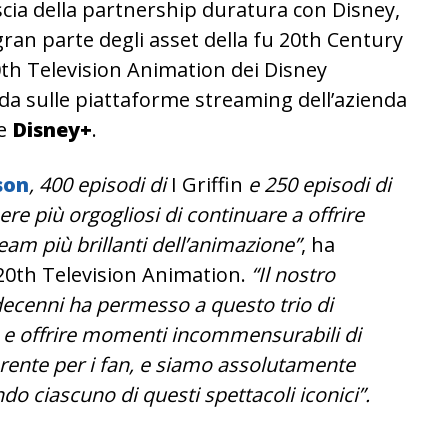
a scia della partnership duratura con Disney,
gran parte degli asset della fu 20th Century
0th Television Animation dei Disney
nda sulle piattaforme streaming dell’azienda
e
Disney+
.
son
, 400 episodi di
I Griffin
e 250 episodi di
e più orgogliosi di continuare a offrire
eam più brillanti dell’animazione”
, ha
 20th Television Animation.
“Il nostro
 decenni ha permesso a questo trio di
e e offrire momenti incommensurabili di
erente per i fan, e siamo assolutamente
do ciascuno di questi spettacoli iconici”.