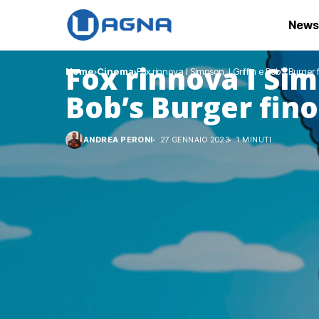
News
Fox rinnova I Simp
Home
Cinema
Fox rinnova I Simpson, I Griffin e Bob’s Burger 
Bob’s Burger fino
ANDREA PERONI
27 GENNAIO 2023
1 MINUTI