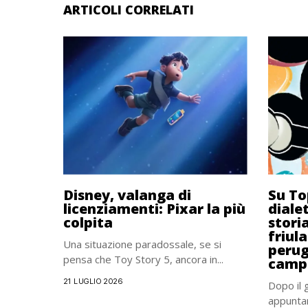
ARTICOLI CORRELATI
Disney, valanga di
Su To
licenziamenti: Pixar la più
diale
colpita
stori
friul
Una situazione paradossale, se si
perug
pensa che Toy Story 5, ancora in...
camp
21 LUGLIO 2026
Dopo il 
appunta