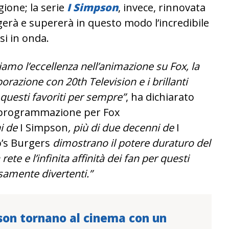
gione; la serie
I Simpson
, invece, rinnovata
gerà e supererà in questo modo l’incredibile
i in onda.
iamo l’eccellenza nell’animazione su Fox, la
orazione con 20th Television e i brillanti
o questi favoriti per sempre”
, ha dichiarato
a programmazione per
Fox
ni de
I Simpson
, più di due decenni de
I
’s Burgers
dimostrano il potere duraturo del
te e l’infinita affinità dei fan per questi
samente divertenti.”
son tornano al cinema con un