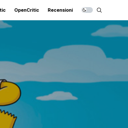
tic
OpenCritic
Recensioni