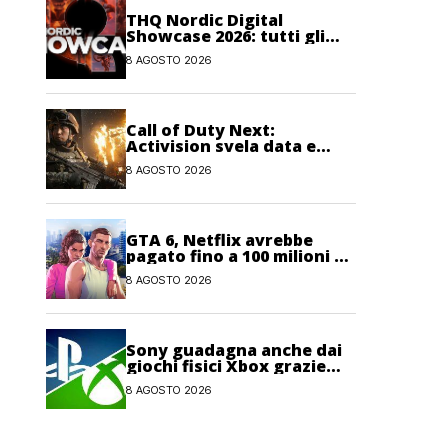
THQ Nordic Digital
Showcase 2026: tutti gli
annunci, i trailer e le
8 AGOSTO 2026
novità dell’evento
Call of Duty Next:
Activision svela data e
orario dell’evento
8 AGOSTO 2026
dedicato a Modern
Warfare 4
GTA 6, Netflix avrebbe
pagato fino a 100 milioni di
dollari per l’esclusiva sul
8 AGOSTO 2026
gioco
Sony guadagna anche dai
giochi fisici Xbox grazie
alle licenze Blu-ray
8 AGOSTO 2026