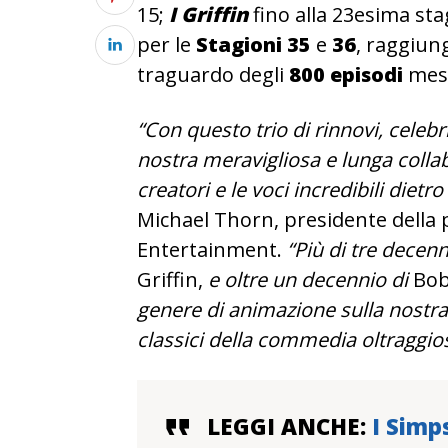
15;
I Griffin
fino alla 23esima sta
per le
Stagioni 35
e
36
, raggiun
traguardo degli
800 episodi
mess
“Con questo trio di rinnovi, celebr
nostra meravigliosa e lunga collab
creatori e le voci incredibili dietr
Michael Thorn, presidente dell
Entertainment
.
“Più di tre decen
Griffin,
e oltre un decennio di
Bob
genere di animazione sulla nostra re
classici della commedia oltraggio
LEGGI ANCHE:
I Simp