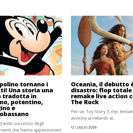
polino tornano i
Oceania, il debutto 
tti! Una storia una
disastro: flop totale 
a tradotta in
remake live action 
ano, potentino,
The Rock
ino e
Per un Toy Story 5 che, lentam
obassano
avvicina al miliardo al...
grande successo degli
12 LUGLIO 2026
menti che hanno appassionato