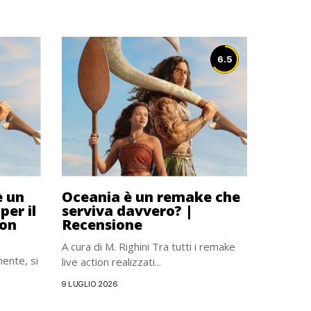
6.5
è un
Oceania è un remake che
per il
serviva davvero? |
con
Recensione
A cura di M. Righini Tra tutti i remake
ente, si
live action realizzati...
9 LUGLIO 2026