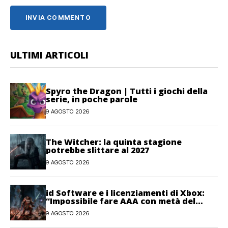
ULTIMI ARTICOLI
Spyro the Dragon | Tutti i giochi della
serie, in poche parole
9 AGOSTO 2026
The Witcher: la quinta stagione
potrebbe slittare al 2027
9 AGOSTO 2026
id Software e i licenziamenti di Xbox:
“Impossibile fare AAA con metà del
personale”
9 AGOSTO 2026