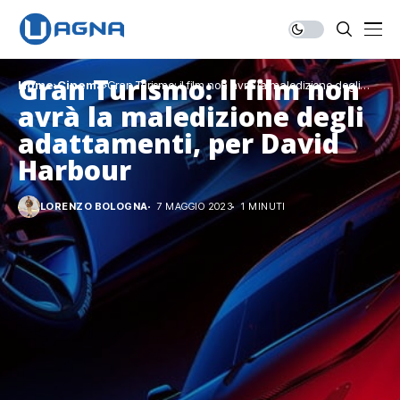
Gran Turismo: il film non
Home
Cinema
Gran Turismo: il film non avrà la maledizione degli
adattamenti, per David Harbour
avrà la maledizione degli
adattamenti, per David
Harbour
LORENZO BOLOGNA
7 MAGGIO 2023
1 MINUTI