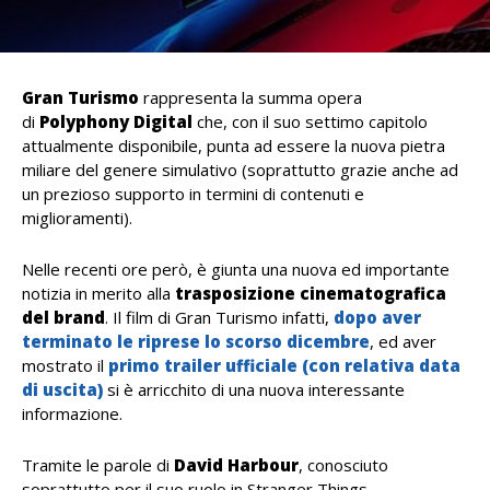
Gran Turismo
rappresenta la summa opera
di
Polyphony Digital
che, con il suo settimo capitolo
attualmente disponibile, punta ad essere la nuova pietra
miliare del genere simulativo (soprattutto grazie anche ad
un prezioso supporto in termini di contenuti e
miglioramenti).
Nelle recenti ore però, è giunta una nuova ed importante
notizia in merito alla
trasposizione cinematografica
del brand
. Il film di Gran Turismo infatti,
dopo aver
terminato le riprese lo scorso dicembre
, ed aver
mostrato il
primo trailer ufficiale (con relativa data
di uscita)
si è arricchito di una nuova interessante
informazione.
Tramite le parole di
David Harbour
, conosciuto
soprattutto per il suo ruolo in Stranger Things,