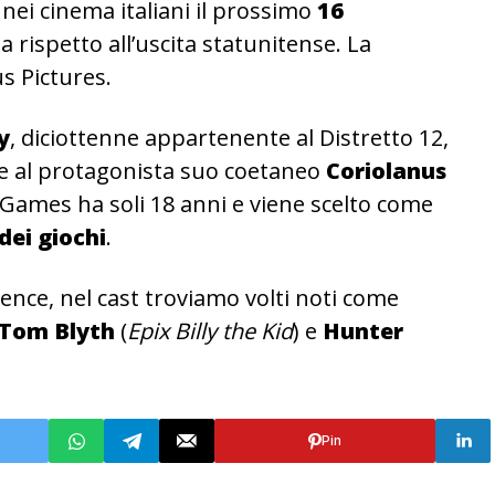
 nei cinema italiani il prossimo
16
a rispetto all’uscita statunitense. La
us Pictures.
y
, diciottenne appartenente al Distretto 12,
me al protagonista suo coetaneo
Coriolanus
r Games ha soli 18 anni e viene scelto come
dei giochi
.
rence, nel cast troviamo volti noti come
Tom Blyth
(
Epix Billy the Kid
) e
Hunter
Pin