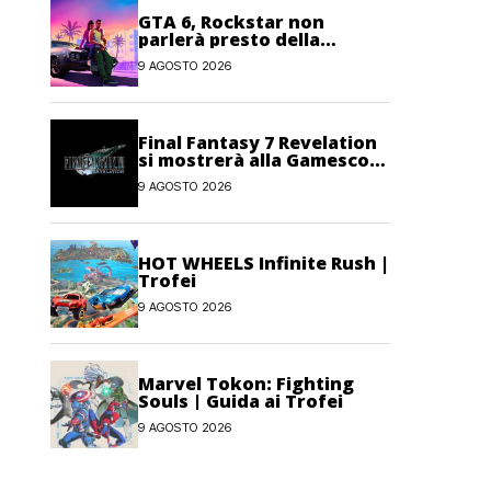
GTA 6, Rockstar non
parlerà presto della
modalità Online: priorità al
9 AGOSTO 2026
single-player
Final Fantasy 7 Revelation
si mostrerà alla Gamescom
Opening Night Live
9 AGOSTO 2026
HOT WHEELS Infinite Rush |
Trofei
9 AGOSTO 2026
Marvel Tokon: Fighting
Souls | Guida ai Trofei
9 AGOSTO 2026