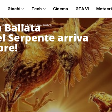
Giochi
Tech
Cinema
GTA VI
Metacri
 Ballata
Serpente arriva in Italia a novembre!
el Serpente arriva
bre!