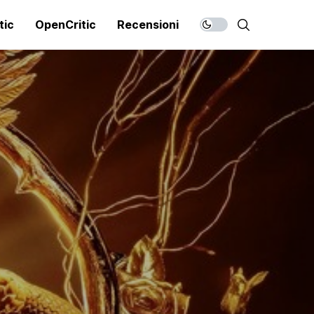
tic
OpenCritic
Recensioni