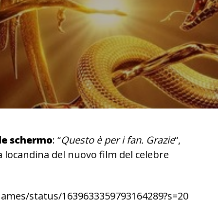
de schermo
: “
Questo è per i fan. Grazie
“,
 la locandina del nuovo film del celebre
Games/status/1639633359793164289?s=20