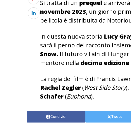
Si tratta di un
prequel
e arriverà
novembre 2023
, un giorno prim
pellicola è distribuita da Notorio
In questa nuova storia
Lucy Gra
sarà il perno del racconto insie
Snow.
Il futuro villain di Hunge
mentore nella
decima edizione 
La regia del film è di Francis Law
Rachel Zegler
(
West Side Story
),
Schafer
(
Euphoria
).
Condividi
Tweet