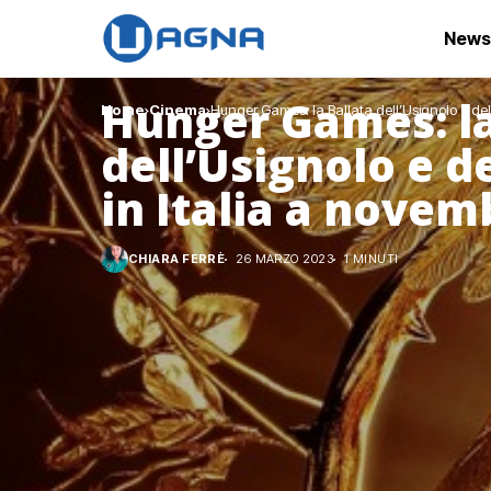
News
Hunger Games: la
Home
Cinema
Hunger Games: la Ballata dell’Usignolo e del 
dell’Usignolo e d
in Italia a novem
CHIARA FERRÈ
26 MARZO 2023
1 MINUTI