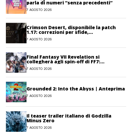
parla di numeri “senza precedenti”
7 AGOSTO 2026
Crimson Desert, disponibile la patch
1.17: correzioni per sfide,
combattimento e interfaccia
7 AGOSTO 2026
Final Fantasy VII Revelation si
collegherà agli spin-off di FF7:
Hamaguchi non si pone limiti
7 AGOSTO 2026
Grounded 2: Into the Abyss | Anteprima
7 AGOSTO 2026
Il teaser trailer italiano di Godzilla
Minus Zero
7 AGOSTO 2026