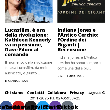
Lucasfilm, è ora
Indiana Jones e
della rivoluzione:
l’Antico Cerchio:
Kathleen Kennedy
l’Ordine dei
va in pensione,
Giganti |
Dave Filoni al
Recensione
comando
Indiana Jones e L’Antico
Il momento della rivoluzione
Cerchio ha saputo imporsi
in casa Lucasfilm, da molti
come una delle più...
auspicato, è giunto....
5 SETTEMBRE 2025
16 GENNAIO 2026
Chi siamo
-
Contatti
-
Collabora
-
Privacy
- Uagna.it ©
2011-2025 P.I. 02405950425
cebook
Youtube
Instagram
Twitter
Twitch
Tiktok