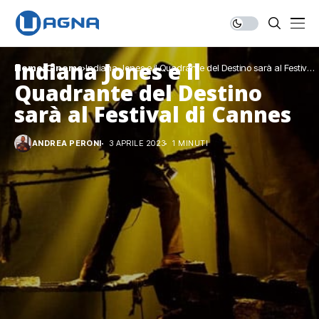
Indiana Jones e il
Home
Cinema
Indiana Jones e il Quadrante del Destino sarà al Festival
di Cannes
Quadrante del Destino
sarà al Festival di Cannes
ANDREA PERONI
3 APRILE 2023
1 MINUTI