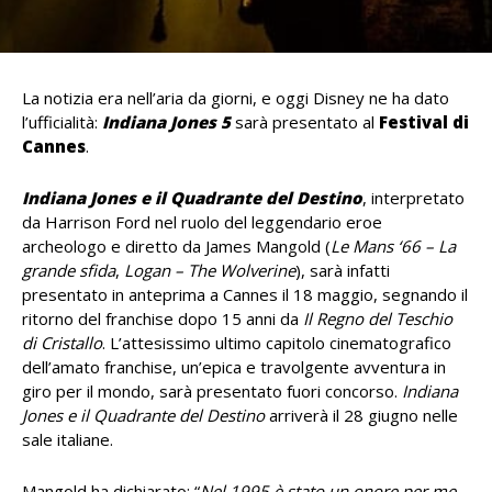
La notizia era nell’aria da giorni, e oggi Disney ne ha dato
l’ufficialità:
Indiana Jones 5
sarà presentato al
Festival di
Cannes
.
Indiana Jones e il Quadrante del Destino
, interpretato
da Harrison Ford nel ruolo del leggendario eroe
archeologo e diretto da James Mangold (
Le Mans ‘66 – La
grande sfida
,
Logan – The Wolverine
), sarà infatti
presentato in anteprima a Cannes il 18 maggio, segnando il
ritorno del franchise dopo 15 anni da
Il Regno del Teschio
di Cristallo
. L’attesissimo ultimo capitolo cinematografico
dell’amato franchise, un’epica e travolgente avventura in
giro per il mondo, sarà presentato fuori concorso.
Indiana
Jones e il Quadrante del Destino
arriverà il 28 giugno nelle
sale italiane.
Mangold ha dichiarato: “
Nel 1995 è stato un onore per me