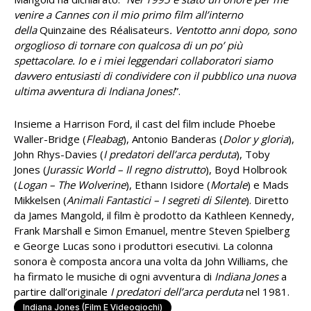
venire a Cannes con il mio primo film all’interno
della
Quinzaine des Réalisateurs
. Ventotto anni dopo, sono
orgoglioso di tornare con qualcosa di un po’ più
spettacolare. Io e i miei leggendari collaboratori siamo
davvero entusiasti di condividere con il pubblico una nuova
ultima avventura di Indiana Jones!
”.
Insieme a Harrison Ford, il cast del film include Phoebe
Waller-Bridge (
Fleabag
), Antonio Banderas (
Dolor y gloria
),
John Rhys-Davies (
I predatori dell’arca perduta
), Toby
Jones (
Jurassic World – Il regno distrutto
), Boyd Holbrook
(
Logan – The Wolverine
), Ethann Isidore (
Mortale
) e Mads
Mikkelsen (
Animali Fantastici – I segreti di Silente
). Diretto
da James Mangold, il film è prodotto da Kathleen Kennedy,
Frank Marshall e Simon Emanuel, mentre Steven Spielberg
e George Lucas sono i produttori esecutivi. La colonna
sonora è composta ancora una volta da John Williams, che
ha firmato le musiche di ogni avventura di
Indiana Jones
a
partire dall’originale
I predatori dell’arca perduta
nel 1981.
Indiana Jones (film E Videogiochi)