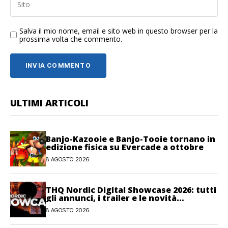
Salva il mio nome, email e sito web in questo browser per la
prossima volta che commento.
ULTIMI ARTICOLI
Banjo-Kazooie e Banjo-Tooie tornano in
edizione fisica su Evercade a ottobre
8 AGOSTO 2026
THQ Nordic Digital Showcase 2026: tutti
gli annunci, i trailer e le novità
dell’evento
8 AGOSTO 2026