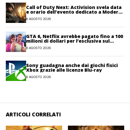
Call of Duty Next: Activision svela data
e orario dell’evento dedicato a Modern
Warfare 4
8 AGOSTO 2026
GTA 6, Netflix avrebbe pagato fino a 100
milioni di dollari per l’esclusiva sul
gioco
8 AGOSTO 2026
Sony guadagna anche dai giochi fisici
Xbox grazie alle licenze Blu-ray
8 AGOSTO 2026
ARTICOLI CORRELATI