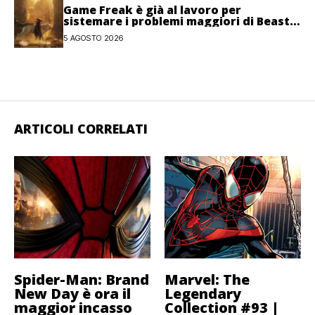
Game Freak è già al lavoro per
sistemare i problemi maggiori di Beast
of Reincarnation
5 AGOSTO 2026
ARTICOLI CORRELATI
Spider-Man: Brand
Marvel: The
New Day è ora il
Legendary
maggior incasso
Collection #93 |