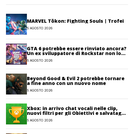
MARVEL Tōkon: Fighting Souls | Trofei
5 AGOSTO 2026
GTA 6 potrebbe essere rinviato ancora?
Un ex sviluppatore di Rockstar non lo
esclude
5 AGOSTO 2026
Beyond Good & Evil 2 potrebbe tornare
a fine anno con un nuovo nome
5 AGOSTO 2026
Xbox: in arrivo chat vocali nelle clip,
nuovi filtri per gli Obiettivi e salvataggi
cloud recuperabili
5 AGOSTO 2026