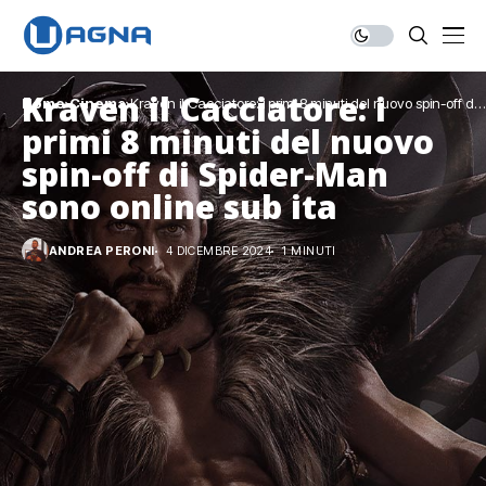
Kraven il Cacciatore: i
Home
Cinema
Kraven il Cacciatore: i primi 8 minuti del nuovo spin-off di
Spider-Man sono online sub ita
primi 8 minuti del nuovo
spin-off di Spider-Man
sono online sub ita
ANDREA PERONI
4 DICEMBRE 2024
1 MINUTI