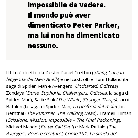
impossibile da vedere.
Il mondo può aver
dimenticato Peter Parker,
ma lui non ha dimenticato
nessuno.
Il film è diretto da Destin Daniel Cretton (
Shang-Chi e la
leggenda dei Dieci Anelli
) e nel cast, oltre Tom Holland (la
saga di Spider-Man e Avengers,
Uncharted
,
Odissea
)
Zendaya (
Dune
,
Euphoria
,
Challengers
,
Odissea,
la saga di
Spider-Man), Sadie Sink (
The Whale
,
Stranger Things),
Jacob
Batalon (la saga di Spider-Man,
La profezia del male
) Jon
Bernthal (
The Punisher
,
The Walking Dead
), Tramell Tillman
(
Scissione
,
Mission: Impossible – The Final Reckoning
),
Michael Mando (
Better Call Saul
) e Mark Ruffalo (
The
Avengers
,
Povere creature!,
Crime 101: La strada del