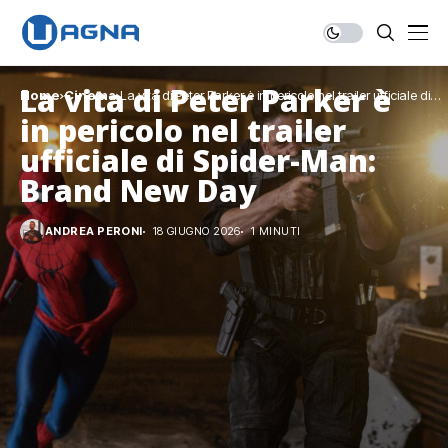
La vita di Peter Parker è
Home
Cinema
La vita di Peter Parker è in pericolo nel trailer ufficiale di
Spider-Man: Brand New Day
in pericolo nel trailer
ufficiale di Spider-Man:
Brand New Day
ANDREA PERONI
18 GIUGNO 2026
1 MINUTI