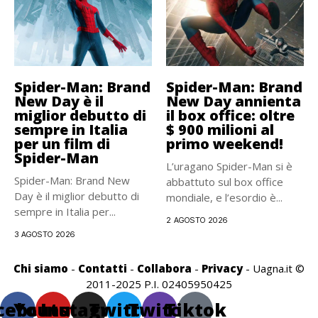
Spider-Man: Brand
Spider-Man: Brand
New Day è il
New Day annienta
miglior debutto di
il box office: oltre
sempre in Italia
$ 900 milioni al
per un film di
primo weekend!
Spider-Man
L’uragano Spider-Man si è
Spider-Man: Brand New
abbattuto sul box office
Day è il miglior debutto di
mondiale, e l’esordio è...
sempre in Italia per...
2 AGOSTO 2026
3 AGOSTO 2026
Chi siamo
-
Contatti
-
Collabora
-
Privacy
- Uagna.it ©
2011-2025 P.I. 02405950425
cebook
Youtube
Instagram
Twitter
Twitch
Tiktok