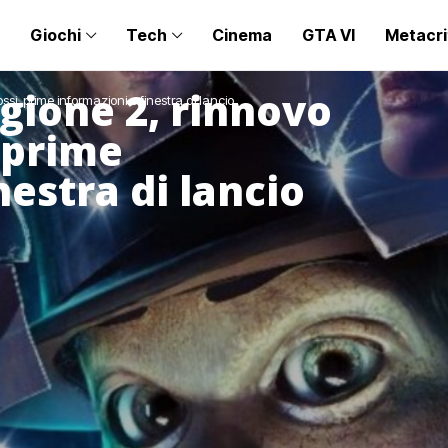
Giochi
Tech
Cinema
GTA VI
Metacri
agione 2, rinnovo
nossi, prime informazioni e finestra di lancio
, prime
nestra di lancio