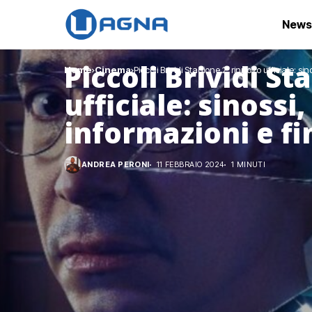
News
Piccoli Brividi St
Home
Cinema
Piccoli Brividi Stagione 2, rinnovo ufficiale: si
ufficiale: sinossi
informazioni e fi
ANDREA PERONI
11 FEBBRAIO 2024
1 MINUTI