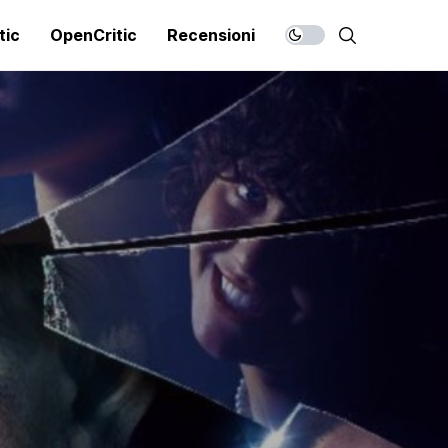
tic
OpenCritic
Recensioni