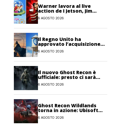
Warner lavora al live
action de I Jetson, Jim
Carrey è nel cast!
6 AGOSTO 2026
Il Regno Unito ha
approvato l’acquisizione
Paramount-Warner Bros
6 AGOSTO 2026
Discovery
Il nuovo Ghost Recon è
ufficiale: presto ci sarà
anche una fase di test
6 AGOSTO 2026
Ghost Recon Wildlands
torna in azione: Ubisoft
lancia il maxi
6 AGOSTO 2026
aggiornamento gratuito
Last Rites