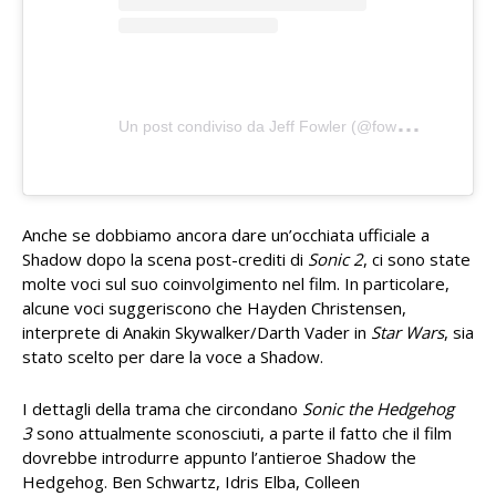
U
n post condiviso da Jeff Fowler (@fowltown)
Anche se dobbiamo ancora dare un’occhiata ufficiale a
Shadow dopo la scena post-crediti di
Sonic 2
, ci sono state
molte voci sul suo coinvolgimento nel film. In particolare,
alcune voci suggeriscono che Hayden Christensen,
interprete di Anakin Skywalker/Darth Vader in
Star Wars
, sia
stato scelto per dare la voce a Shadow.
I dettagli della trama che circondano
Sonic the Hedgehog
3
sono attualmente sconosciuti, a parte il fatto che il film
dovrebbe introdurre appunto l’antieroe Shadow the
Hedgehog. Ben Schwartz, Idris Elba, Colleen