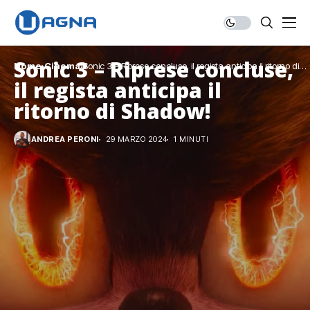
Sonic 3 – Riprese concluse,
Home
Cinema
Sonic 3 – Riprese concluse, il regista anticipa il ritorno di
Shadow!
il regista anticipa il
ritorno di Shadow!
ANDREA PERONI
29 MARZO 2024
1 MINUTI