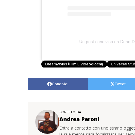
Un post condiviso da Dean D
DreamWorks (Film E Videogiochi)
Universal Stu
Condividi
Tweet
SCRITTO DA
Andrea Peroni
Entra a contatto con uno strano oggetto
la sua mente sarà focalizzata per sem