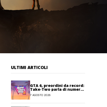
ULTIMI ARTICOLI
GTA 6, preordini da record:
Take-Two parla di numeri
“senza precedenti”
7 AGOSTO 2026