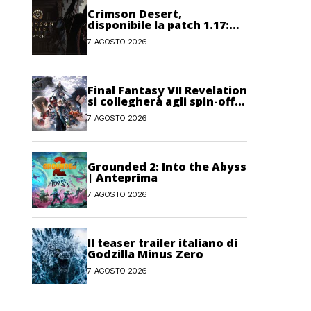
Crimson Desert,
disponibile la patch 1.17:
correzioni per sfide,
7 AGOSTO 2026
combattimento e
interfaccia
Final Fantasy VII Revelation
si collegherà agli spin-off
di FF7: Hamaguchi non si
7 AGOSTO 2026
pone limiti
Grounded 2: Into the Abyss
| Anteprima
7 AGOSTO 2026
Il teaser trailer italiano di
Godzilla Minus Zero
7 AGOSTO 2026