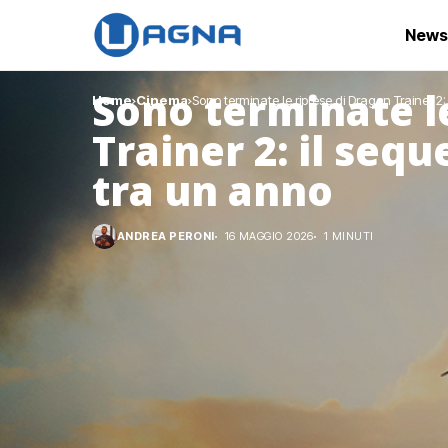
News
Sono terminate l
Home
Cinema
Sono terminate le riprese di Dragon Trainer 2:
Trainer 2: il sequ
tra un anno
ANDREA PERONI
16 MAGGIO 2026
1 MINUTI