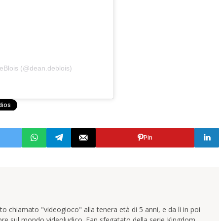
eBlois (@dean.deblois)
dios
Pin
 chiamato "videogioco" alla tenera età di 5 anni, e da lì in poi
pre sul mondo videoludico. Fan sfegatato della serie Kingdom