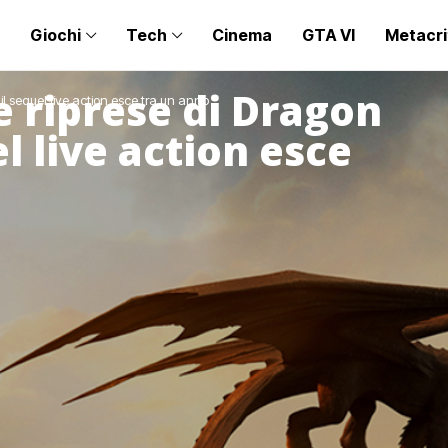
Giochi
Tech
Cinema
GTA VI
Metacri
e riprese di Dragon
 il sequel live action esce tra un anno
el live action esce