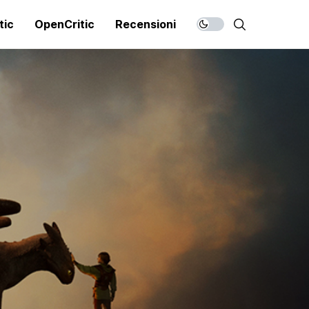
tic
OpenCritic
Recensioni