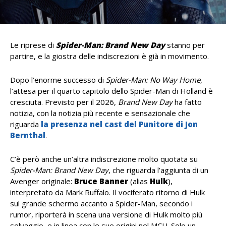
Le riprese di
Spider-Man: Brand New Day
stanno per
partire, e la giostra delle indiscrezioni è già in movimento.
Dopo l’enorme successo di
Spider-Man: No Way Home
,
l’attesa per il quarto capitolo dello Spider-Man di Holland è
cresciuta. Previsto per il 2026,
Brand New Day
ha fatto
notizia, con la notizia più recente e sensazionale che
riguarda
la presenza nel cast del Punitore di Jon
Bernthal
.
C’è però anche un’altra indiscrezione molto quotata su
Spider-Man: Brand New Day
, che riguarda l’aggiunta di un
Avenger originale:
Bruce Banner
(alias
Hulk
),
interpretato da Mark Ruffalo. Il vociferato ritorno di Hulk
sul grande schermo accanto a Spider-Man, secondo i
rumor, riporterà in scena una versione di Hulk molto più
selvaggio, e in linea con le sue origini nel MCU. Solo un