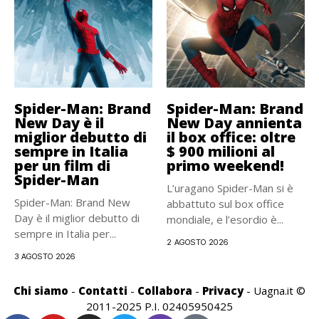
Spider-Man: Brand
Spider-Man: Brand
New Day è il
New Day annienta
miglior debutto di
il box office: oltre
sempre in Italia
$ 900 milioni al
per un film di
primo weekend!
Spider-Man
L’uragano Spider-Man si è
Spider-Man: Brand New
abbattuto sul box office
Day è il miglior debutto di
mondiale, e l’esordio è...
sempre in Italia per...
2 AGOSTO 2026
3 AGOSTO 2026
Chi siamo
-
Contatti
-
Collabora
-
Privacy
- Uagna.it ©
2011-2025 P.I. 02405950425