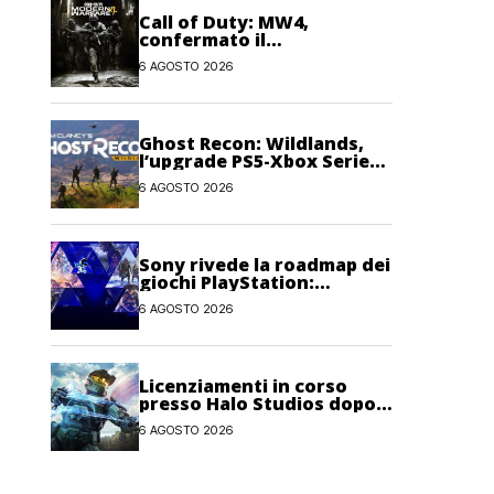
Call of Duty: MW4,
confermato il
trasferimento dei token
6 AGOSTO 2026
2XP da Warzone e Black
Ops 7
Ghost Recon: Wildlands,
l’upgrade PS5-Xbox Series
potrebbe arrivare oggi
6 AGOSTO 2026
Sony rivede la roadmap dei
giochi PlayStation:
possibili cambiamenti per
6 AGOSTO 2026
l’anno fiscale 2026
Licenziamenti in corso
presso Halo Studios dopo il
lancio di Halo: Campaign
6 AGOSTO 2026
Evolved