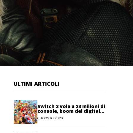
ULTIMI ARTICOLI
Switch 2 vola a 23 milioni di
console, boom del digitale
anche per Nintendo
6 AGOSTO 2026