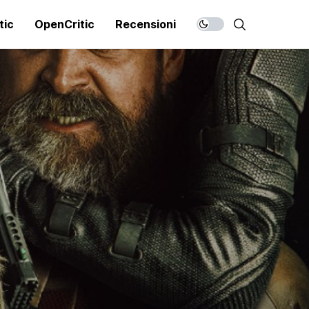
tic
OpenCritic
Recensioni