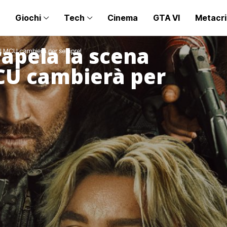
Giochi
Tech
Cinema
GTA VI
Metacri
rapela la scena
: il MCU cambierà per sempre!
MCU cambierà per