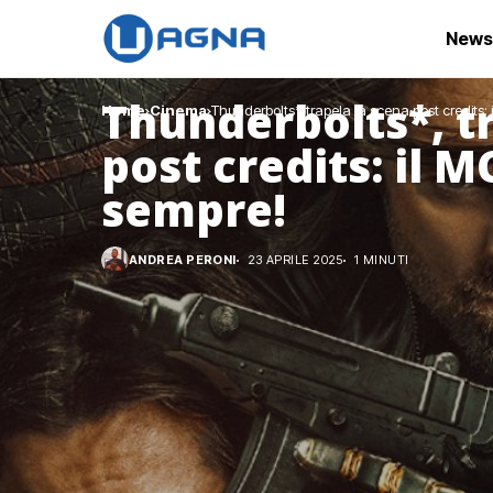
News
Thunderbolts*, t
Home
Cinema
Thunderbolts*, trapela la scena post credits
post credits: il 
sempre!
ANDREA PERONI
23 APRILE 2025
1 MINUTI