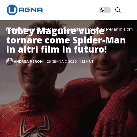
Tobey Maguire vuole
Home
Cinema
Tobey Maguire vuole tornare come Spider-Man in altri film
in futuro!
tornare come Spider-Man
in altri film in futuro!
ANDREA PERONI
26 GENNAIO 2023
1 MINUTI