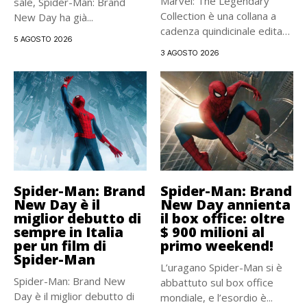
Marvel: The Legendary
sale, Spider-Man: Brand
Collection è una collana a
New Day ha già...
cadenza quindicinale edita
5 AGOSTO 2026
da...
3 AGOSTO 2026
Spider-Man: Brand
Spider-Man: Brand
New Day è il
New Day annienta
miglior debutto di
il box office: oltre
sempre in Italia
$ 900 milioni al
per un film di
primo weekend!
Spider-Man
L’uragano Spider-Man si è
Spider-Man: Brand New
abbattuto sul box office
Day è il miglior debutto di
mondiale, e l’esordio è...