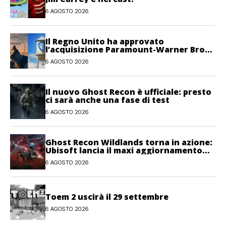
6 AGOSTO 2026
Il Regno Unito ha approvato
l’acquisizione Paramount-Warner Bros
Discovery
6 AGOSTO 2026
Il nuovo Ghost Recon è ufficiale: presto
ci sarà anche una fase di test
6 AGOSTO 2026
Ghost Recon Wildlands torna in azione:
Ubisoft lancia il maxi aggiornamento
gratuito Last Rites
6 AGOSTO 2026
Toem 2 uscirà il 29 settembre
6 AGOSTO 2026