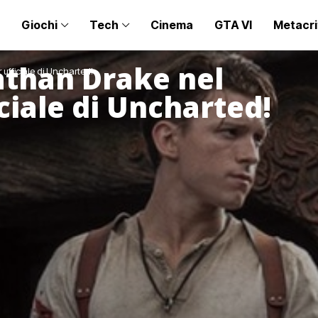
Giochi
Tech
Cinema
GTA VI
Metacri
athan Drake nel
 ufficiale di Uncharted!
iciale di Uncharted!