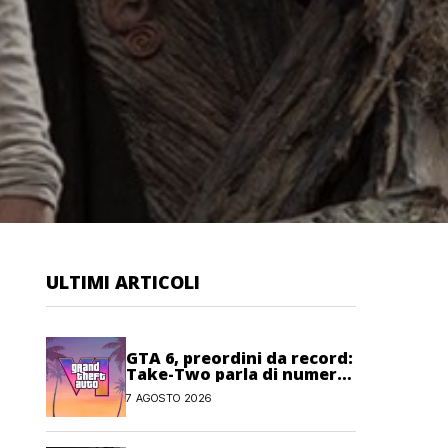
ULTIMI ARTICOLI
GTA 6, preordini da record:
Take-Two parla di numeri
“senza precedenti”
7 AGOSTO 2026