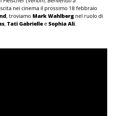
 Fleischer (
Venom, Benvenuti a
’uscita nei cinema il prossimo 18 febbraio
and
, troviamo
Mark Wahlberg
nel ruolo di
as
,
Tati Gabrielle
e
Sophia Ali
.