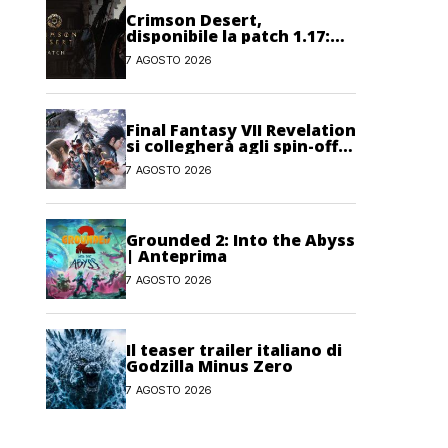
Crimson Desert,
disponibile la patch 1.17:
correzioni per sfide,
7 AGOSTO 2026
combattimento e
interfaccia
Final Fantasy VII Revelation
si collegherà agli spin-off
di FF7: Hamaguchi non si
7 AGOSTO 2026
pone limiti
Grounded 2: Into the Abyss
| Anteprima
7 AGOSTO 2026
Il teaser trailer italiano di
Godzilla Minus Zero
7 AGOSTO 2026