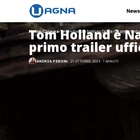
News
Tom Holland è N
Home
Cinema
Tom Holland è Nathan Drake nel primo trailer
primo trailer uff
ANDREA PERONI
21 OTTOBRE 2021
1 MINUTI