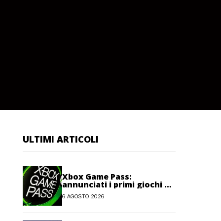
ULTIMI ARTICOLI
Xbox Game Pass:
annunciati i primi giochi di
agosto 2026
6 AGOSTO 2026