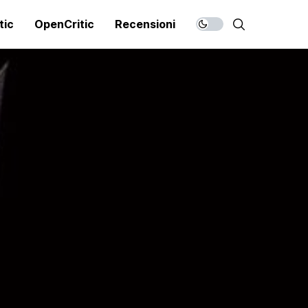
tic
OpenCritic
Recensioni