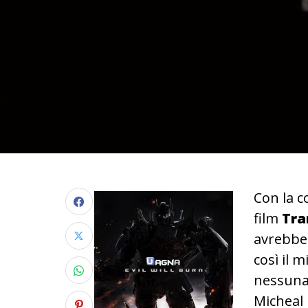
Con la c
film
Tra
avrebbe 
così il m
nessuna 
Micheal 