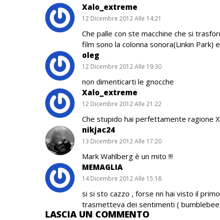
Xalo_extreme
12 Dicembre 2012 Alle 14:21
Che palle con ste macchine che si trasfor
film sono la colonna sonora(Linkin Park) e g
oleg
12 Dicembre 2012 Alle 19:30
non dimenticarti le gnocche
Xalo_extreme
12 Dicembre 2012 Alle 21:22
Che stupido hai perfettamente ragione 
nikjac24
13 Dicembre 2012 Alle 17:20
Mark Wahlberg è un mito !!!
MEMAGLIA
14 Dicembre 2012 Alle 15:18
si si sto cazzo , forse nn hai visto il prim
trasmetteva dei sentimenti ( bumblebee ! 
LASCIA UN COMMENTO