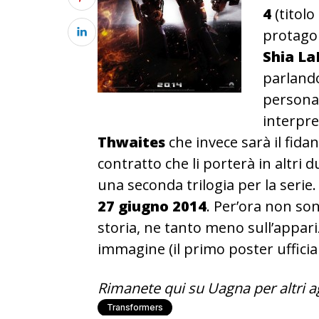
4
(titolo
protagon
Shia L
parland
personag
interpre
Thwaites
che invece sarà il fida
contratto che li porterà in altri
una seconda trilogia per la serie. 
27 giugno 2014
. Per’ora non so
storia, ne tanto meno sull’appar
immagine (il primo poster ufficial
Rimanete qui su Uagna per altri 
Transformers