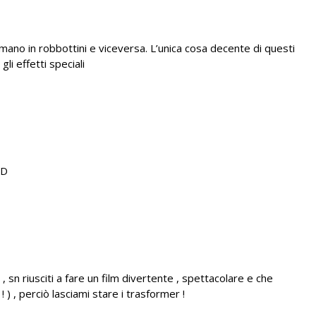
mano in robbottini e viceversa. L’unica cosa decente di questi
li effetti speciali
XD
o , sn riusciti a fare un film divertente , spettacolare e che
) , perciò lasciami stare i trasformer !