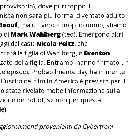
 provvisorio), dove purtroppo il
ista non sara più l’ormai diventato adulto
aBeouf
, ma un vero e proprio uomo, stiamo
o di
Mark Wahlberg
(ted). Emergono altri
gi del cast:
Nicola Peltz
, che
nterà la figlia di Wahlberg, e
Brenton
nzato della figlia. Entrambi hanno firmato un
 due episodi. Probabilmente Bay ha in mente
L’uscita del film in America è prevista per il
no state rivelate molte informazione sulla
izione dei robot, se non per questa
e):
aggiornamenti provenienti da Cybertron!