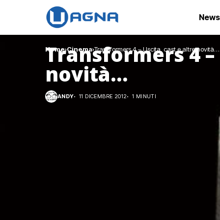
News
Transformers 4 – 
Home
Cinema
Transformers 4 – Uscita, cast e altre novità…
novità…
ANDY
11 DICEMBRE 2012
1 MINUTI