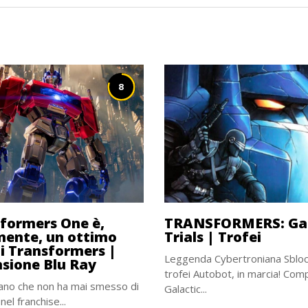
8
formers One è,
TRANSFORMERS: Gal
mente, un ottimo
Trials | Trofei
di Transformers |
Leggenda Cybertroniana Sblocc
sione Blu Ray
trofei Autobot, in marcia! Com
mano che non ha mai smesso di
Galactic...
el franchise...