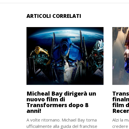
ARTICOLI CORRELATI
Micheal Bay dirigerà un
Trans
nuovo film di
final
Transformers dopo 8
film 
anni!
Recen
A volte ritornano. Michael Bay torna
Alzi la 
ufficialmente alla guida del franchise
credere n