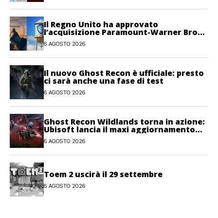
Il Regno Unito ha approvato
l’acquisizione Paramount-Warner Bros
Discovery
6 AGOSTO 2026
Il nuovo Ghost Recon è ufficiale: presto
ci sarà anche una fase di test
6 AGOSTO 2026
Ghost Recon Wildlands torna in azione:
Ubisoft lancia il maxi aggiornamento
gratuito Last Rites
6 AGOSTO 2026
Toem 2 uscirà il 29 settembre
6 AGOSTO 2026