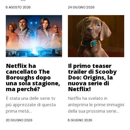
esclusiva...
6 AGOSTO 2026
24 GIUGNO 2026
Netflix ha
Il primo teaser
cancellato The
trailer di Scooby
Boroughs dopo
Doo: Origins, la
una sola stagione,
nuova serie di
ma perché?
Netflix!
È stata una delle serie tv
Netflix ha svelato in
più apprezzate di questa
anteprima le prime immagini
prima metà...
della sua prossima serie...
20 GIUGNO 2026
8 GIUGNO 2026