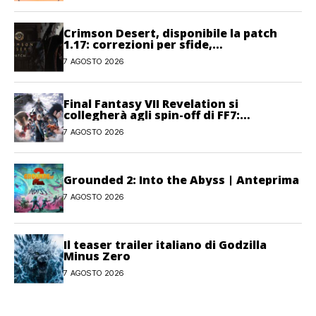
Crimson Desert, disponibile la patch
1.17: correzioni per sfide,
combattimento e interfaccia
7 AGOSTO 2026
Final Fantasy VII Revelation si
collegherà agli spin-off di FF7:
Hamaguchi non si pone limiti
7 AGOSTO 2026
Grounded 2: Into the Abyss | Anteprima
7 AGOSTO 2026
Il teaser trailer italiano di Godzilla
Minus Zero
7 AGOSTO 2026