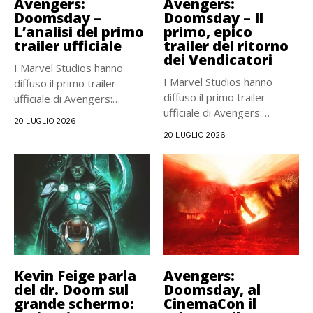
Avengers:
Avengers:
Doomsday –
Doomsday – Il
L’analisi del primo
primo, epico
trailer ufficiale
trailer del ritorno
dei Vendicatori
I Marvel Studios hanno
I Marvel Studios hanno
diffuso il primo trailer
diffuso il primo trailer
ufficiale di Avengers:
ufficiale di Avengers:
Doomsday,...
20 LUGLIO 2026
Doomsday,...
20 LUGLIO 2026
Kevin Feige parla
Avengers:
del dr. Doom sul
Doomsday, al
grande schermo:
CinemaCon il