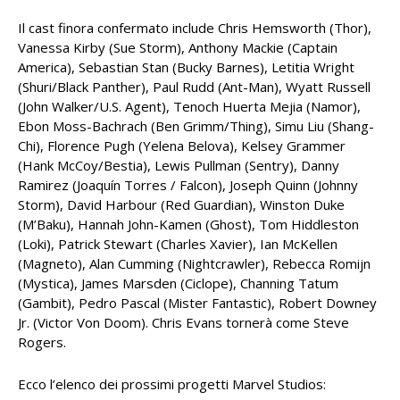
Il cast finora confermato include Chris Hemsworth (Thor),
Vanessa Kirby (Sue Storm), Anthony Mackie (Captain
America), Sebastian Stan (Bucky Barnes), Letitia Wright
(Shuri/Black Panther), Paul Rudd (Ant-Man), Wyatt Russell
(John Walker/U.S. Agent), Tenoch Huerta Mejia (Namor),
Ebon Moss-Bachrach (Ben Grimm/Thing), Simu Liu (Shang-
Chi), Florence Pugh (Yelena Belova), Kelsey Grammer
(Hank McCoy/Bestia), Lewis Pullman (Sentry), Danny
Ramirez (Joaquín Torres / Falcon), Joseph Quinn (Johnny
Storm), David Harbour (Red Guardian), Winston Duke
(M’Baku), Hannah John-Kamen (Ghost), Tom Hiddleston
(Loki), Patrick Stewart (Charles Xavier), Ian McKellen
(Magneto), Alan Cumming (Nightcrawler), Rebecca Romijn
(Mystica), James Marsden (Ciclope), Channing Tatum
(Gambit), Pedro Pascal (Mister Fantastic), Robert Downey
Jr. (Victor Von Doom). Chris Evans tornerà come Steve
Rogers.
Ecco l’elenco dei prossimi progetti Marvel Studios: