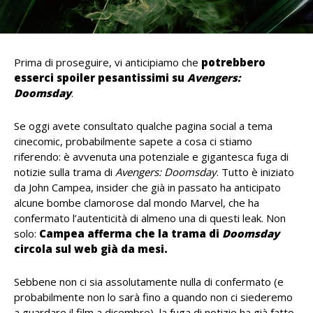
Prima di proseguire, vi anticipiamo che
potrebbero
esserci spoiler pesantissimi su
Avengers:
Doomsday
.
Se oggi avete consultato qualche pagina social a tema
cinecomic, probabilmente sapete a cosa ci stiamo
riferendo: è avvenuta una potenziale e gigantesca fuga di
notizie sulla trama di
Avengers: Doomsday
. Tutto è iniziato
da John Campea, insider che già in passato ha anticipato
alcune bombe clamorose dal mondo Marvel, che ha
confermato l’autenticità di almeno una di questi leak. Non
solo:
Campea afferma che la trama di
Doomsday
circola sul web già da mesi.
Sebbene non ci sia assolutamente nulla di confermato (e
probabilmente non lo sarà fino a quando non ci siederemo
a guardare il film a dicembre), la fuga di notizie ha già fatto