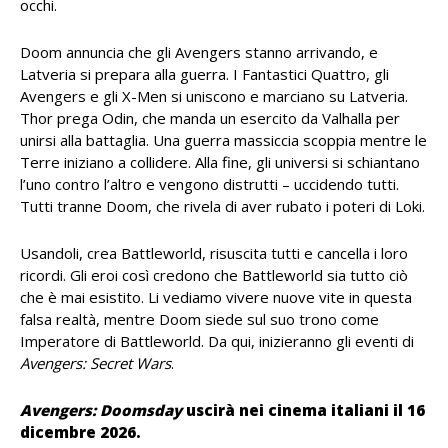
occhi.
Doom annuncia che gli Avengers stanno arrivando, e
Latveria si prepara alla guerra. I Fantastici Quattro, gli
Avengers e gli X-Men si uniscono e marciano su Latveria.
Thor prega Odin, che manda un esercito da Valhalla per
unirsi alla battaglia. Una guerra massiccia scoppia mentre le
Terre iniziano a collidere. Alla fine, gli universi si schiantano
l’uno contro l’altro e vengono distrutti – uccidendo tutti.
Tutti tranne Doom, che rivela di aver rubato i poteri di Loki.
Usandoli, crea Battleworld, risuscita tutti e cancella i loro
ricordi. Gli eroi così credono che Battleworld sia tutto ciò
che è mai esistito. Li vediamo vivere nuove vite in questa
falsa realtà, mentre Doom siede sul suo trono come
Imperatore di Battleworld. Da qui, inizieranno gli eventi di
Avengers: Secret Wars
.
Avengers: Doomsday
uscirà nei cinema italiani il 16
dicembre 2026.