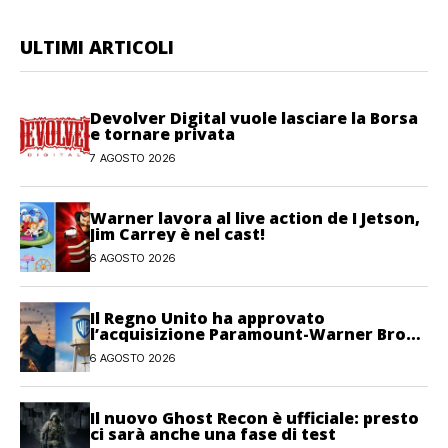
ULTIMI ARTICOLI
Devolver Digital vuole lasciare la Borsa
e tornare privata
7 AGOSTO 2026
Warner lavora al live action de I Jetson,
Jim Carrey è nel cast!
6 AGOSTO 2026
Il Regno Unito ha approvato
l’acquisizione Paramount-Warner Bros
Discovery
6 AGOSTO 2026
Il nuovo Ghost Recon è ufficiale: presto
ci sarà anche una fase di test