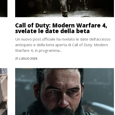
Call of Duty: Modern Warfare 4,
svelate le date della beta
Un nuovo post ufficiale ha rivelato le date dell’accesso
anticipato e della beta aperta di Call of Duty: Modern
Warfare 4, in programma...
21 LUGLIO 2026