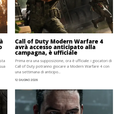
tà
Call of Duty Modern Warfare 4
o
avrà accesso anticipato alla
campagna, è ufficiale
sta
Prima era una supposizione, ora è ufficiale: i giocatori di
 sua
Call of Duty potranno giocare a Modern Warfare 4 con
una settimana di anticipo...
12 GIUGNO 2026