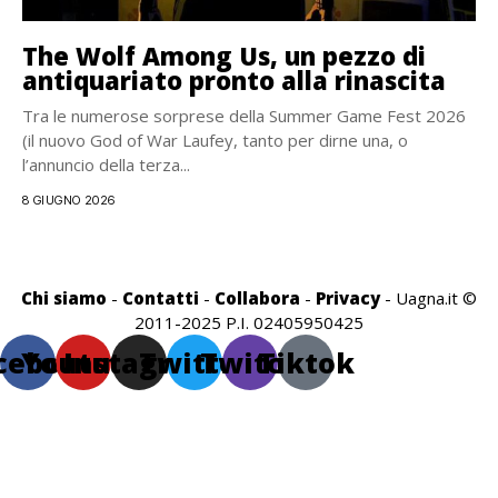
The Wolf Among Us, un pezzo di
antiquariato pronto alla rinascita
Tra le numerose sorprese della Summer Game Fest 2026
(il nuovo God of War Laufey, tanto per dirne una, o
l’annuncio della terza...
8 GIUGNO 2026
Chi siamo
-
Contatti
-
Collabora
-
Privacy
- Uagna.it ©
2011-2025 P.I. 02405950425
cebook
Youtube
Instagram
Twitter
Twitch
Tiktok