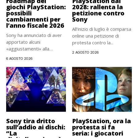
roadmap dei
PlayStation dal
giochi PlayStation:
2028: rallenta la
possibili
petizione contro
cambiamenti per
Sony
l’anno fiscale 2026
All’inizio di luglio è comparsa
Sony ha annunciato di aver
online una petizione di
apportato alcuni
protesta contro la...
«aggiustamenti» alla
2 AGOSTO 2026
roadmap delle produzioni...
6 AGOSTO 2026
Sony tira dritto
PlayStation, ora la
sull’addio ai dischi:
protesta si fa
“La
seria: i giocatori