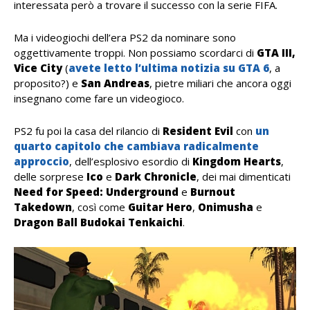
interessata però a trovare il successo con la serie FIFA.
Ma i videogiochi dell’era PS2 da nominare sono
oggettivamente troppi. Non possiamo scordarci di
GTA III,
Vice City
(
avete letto l’ultima notizia su GTA 6
, a
proposito?) e
San Andreas
, pietre miliari che ancora oggi
insegnano come fare un videogioco.
PS2 fu poi la casa del rilancio di
Resident Evil
con
un
quarto capitolo che cambiava radicalmente
approccio
, dell’esplosivo esordio di
Kingdom Hearts
,
delle sorprese
Ico
e
Dark Chronicle
, dei mai dimenticati
Need for Speed: Underground
e
Burnout
Takedown
, così come
Guitar Hero
,
Onimusha
e
Dragon Ball Budokai Tenkaichi
.