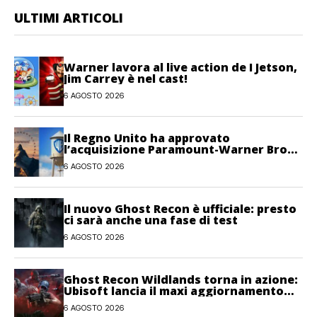
ULTIMI ARTICOLI
Warner lavora al live action de I Jetson,
Jim Carrey è nel cast!
6 AGOSTO 2026
Il Regno Unito ha approvato
l’acquisizione Paramount-Warner Bros
Discovery
6 AGOSTO 2026
Il nuovo Ghost Recon è ufficiale: presto
ci sarà anche una fase di test
6 AGOSTO 2026
Ghost Recon Wildlands torna in azione:
Ubisoft lancia il maxi aggiornamento
gratuito Last Rites
6 AGOSTO 2026