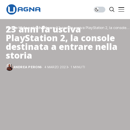
23 anni fa usciva
Home
Videogiochi
News
23 anni fa usciva PlayStation 2, la console
destinata a entrare nella storia
PlayStation 2, la console
destinata a entrare nella
storia
ANDREA PERONI
4 MARZO 2023
1 MINUTI