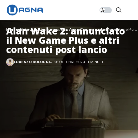
Alan Wake 2: annunciato
Home
Videogiochi
News
Alan Wake 2: annunciato il New Game Plus
e altri contenuti post lancio
il New Game Plus e altri
contenuti post lancio
LORENZO BOLOGNA
26 OTTOBRE 2023
1 MINUTI