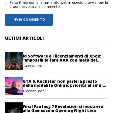
Salva il mio nome, email e sito web in questo browser per la
prossima volta che commento.
ULTIMI ARTICOLI
id Software e i licenziamenti di Xbox:
“Impossibile fare AAA con metà del
personale”
9 AGOSTO 2026
GTA 6, Rockstar non parlerà presto
della modalità Online: priorità al single-
player
9 AGOSTO 2026
Final Fantasy 7 Revelation si mostrerà
alla Gamescom Opening Night Live