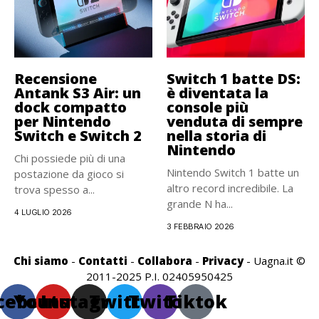
Recensione
Switch 1 batte DS:
Antank S3 Air: un
è diventata la
dock compatto
console più
per Nintendo
venduta di sempre
Switch e Switch 2
nella storia di
Nintendo
Chi possiede più di una
Nintendo Switch 1 batte un
postazione da gioco si
altro record incredibile. La
trova spesso a...
grande N ha...
4 LUGLIO 2026
3 FEBBRAIO 2026
Chi siamo
-
Contatti
-
Collabora
-
Privacy
- Uagna.it ©
2011-2025 P.I. 02405950425
cebook
Youtube
Instagram
Twitter
Twitch
Tiktok