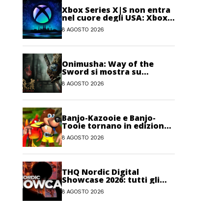
Xbox Series X|S non entra
nel cuore degli USA: Xbox
One avrebbe ancora più
8 AGOSTO 2026
giocatori attivi
Onimusha: Way of the
Sword si mostra su
Nintendo Switch 2
8 AGOSTO 2026
Banjo-Kazooie e Banjo-
Tooie tornano in edizione
fisica su Evercade a
8 AGOSTO 2026
ottobre
THQ Nordic Digital
Showcase 2026: tutti gli
annunci, i trailer e le
8 AGOSTO 2026
novità dell’evento