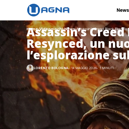
News
Assassin’s Creed 
Home
Videogiochi
News
Assassin’s Creed Black Flag Re
Resynced, un nu
l’esplorazione s
LORENZO BOLOGNA
14 MAGGIO 2026
1 MINUTI