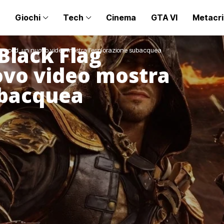
Giochi
Tech
Cinema
GTA VI
Metacri
Black Flag
synced, un nuovo video mostra l’esplorazione subacquea
ovo video mostra
ubacquea