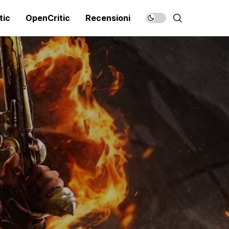
tic
OpenCritic
Recensioni