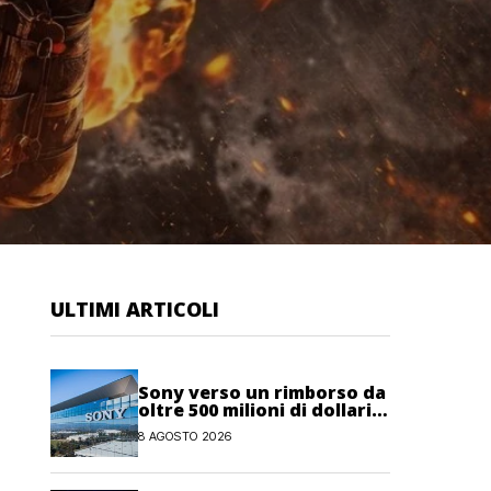
ULTIMI ARTICOLI
Sony verso un rimborso da
oltre 500 milioni di dollari
negli USA per dazi
8 AGOSTO 2026
illegittimi