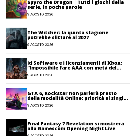
Spyro the Dragon | Tutti i giochi della
serie, in poche parole
9 AGOSTO 2026
The Witcher: la quinta stagione
potrebbe slittare al 2027
9 AGOSTO 2026
id Software e i licenziamenti di Xbox:
“Impossibile fare AAA con metà del
personale”
9 AGOSTO 2026
GTA 6, Rockstar non parlerà presto
della modalità Online: priorità al single-
player
9 AGOSTO 2026
Final Fantasy 7 Revelation si mostrerà
alla Gamescom Opening Night Live
9 AGOSTO 2026