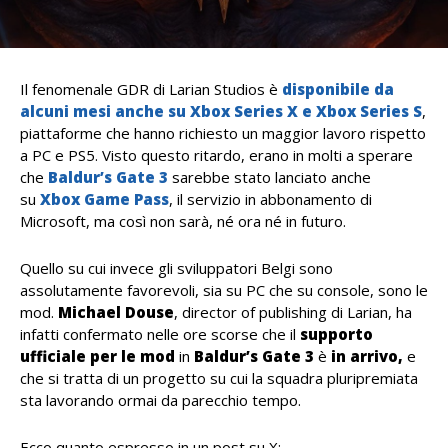
Il fenomenale GDR di Larian Studios è
disponibile da
alcuni mesi anche su Xbox Series X e Xbox Series S
,
piattaforme che hanno richiesto un maggior lavoro rispetto
a PC e PS5. Visto questo ritardo, erano in molti a sperare
che
Baldur’s Gate 3
sarebbe stato lanciato anche
su
Xbox Game Pass
, il servizio in abbonamento di
Microsoft, ma così non sarà, né ora né in futuro.
Quello su cui invece gli sviluppatori Belgi sono
assolutamente favorevoli, sia su PC che su console, sono le
mod.
Michael
Douse
, director of publishing di Larian, ha
infatti confermato nelle ore scorse che il
supporto
ufficiale per le mod
in
Baldur’s Gate 3
è
in
arrivo,
e
che si tratta di un progetto su cui la squadra pluripremiata
sta lavorando ormai da parecchio tempo.
Ecco quanto espresso in un post su X: