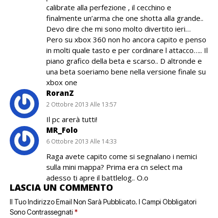
calibrate alla perfezione , il cecchino e
finalmente un’arma che one shotta alla grande..
Devo dire che mi sono molto divertito ieri…
Pero su xbox 360 non ho ancora capito e penso
in molti quale tasto e per cordinare l attacco….. Il
piano grafico della beta e scarso.. D altronde e
una beta soeriamo bene nella versione finale su
xbox one
RoranZ
2 Ottobre 2013 Alle 13:57
Il pc arerà tutti!
MR_Folo
6 Ottobre 2013 Alle 14:33
Raga avete capito come si segnalano i nemici
sulla mini mappa? Prima era cn select ma
adesso ti apre il battlelog.. O.o
LASCIA UN COMMENTO
Il Tuo Indirizzo Email Non Sarà Pubblicato.
I Campi Obbligatori
Sono Contrassegnati
*