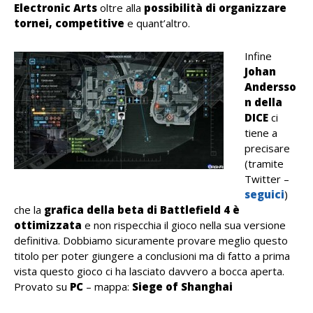
Electronic Arts
oltre alla
possibilità di organizzare
tornei, competitive
e quant’altro.
Infine
Johan
Andersso
n della
DICE
ci
tiene a
precisare
(tramite
Twitter –
seguici
)
che la
grafica della beta di Battlefield 4 è
ottimizzata
e non rispecchia il gioco nella sua versione
definitiva. Dobbiamo sicuramente provare meglio questo
titolo per poter giungere a conclusioni ma di fatto a prima
vista questo gioco ci ha lasciato davvero a bocca aperta.
Provato su
PC
– mappa:
Siege of Shanghai