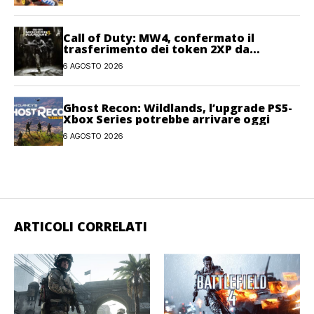
Call of Duty: MW4, confermato il
trasferimento dei token 2XP da
Warzone e Black Ops 7
6 AGOSTO 2026
Ghost Recon: Wildlands, l’upgrade PS5-
Xbox Series potrebbe arrivare oggi
6 AGOSTO 2026
ARTICOLI CORRELATI