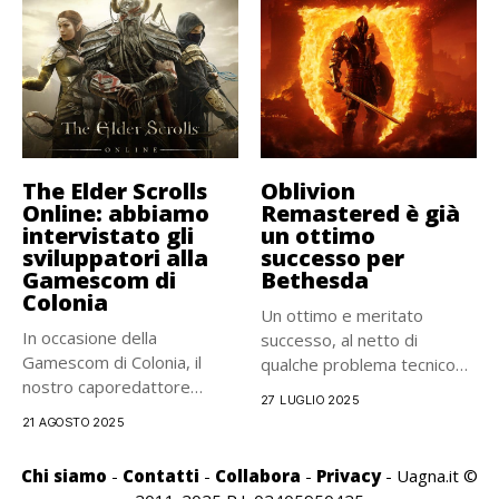
The Elder Scrolls
Oblivion
Online: abbiamo
Remastered è già
intervistato gli
un ottimo
sviluppatori alla
successo per
Gamescom di
Bethesda
Colonia
Un ottimo e meritato
In occasione della
successo, al netto di
Gamescom di Colonia, il
qualche problema tecnico
nostro caporedattore
di...
27 LUGLIO 2025
Lorenzo Bologna ha...
21 AGOSTO 2025
Chi siamo
-
Contatti
-
Collabora
-
Privacy
- Uagna.it ©