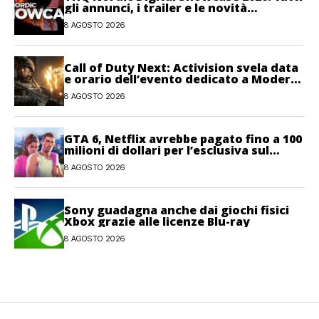
gli annunci, i trailer e le novità
dell’evento
8 AGOSTO 2026
Call of Duty Next: Activision svela data
e orario dell’evento dedicato a Modern
Warfare 4
8 AGOSTO 2026
GTA 6, Netflix avrebbe pagato fino a 100
milioni di dollari per l’esclusiva sul
gioco
8 AGOSTO 2026
Sony guadagna anche dai giochi fisici
Xbox grazie alle licenze Blu-ray
8 AGOSTO 2026