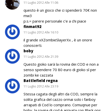
11 Luglio 2012 Alle 11:06
questo è un gioco che ci spenderò 70€ non
mw3
p.s.= parere personale c’e a chi piace
finmat92
11 Luglio 2012 Alle 16:10
il grande xXZombieSlayerXx , è un onore
conoscerti.
boby
11 Luglio 2012 Alle 21:39
Questo gioko sarà la rovina dei COD e non a
senso spendere 70 80 euro di gioko sl per
zombi ke cazzata
Battlefield regna
11 Luglio 2012 Alle 23:19
Stessa cagata degli altri da COD, sempre la
solita grafica del cazzo ormai solo i fanboy
arrapati di Cod lo comprano. Comuqnue per
boby, la rovina di cod è arrivata con Black ops,