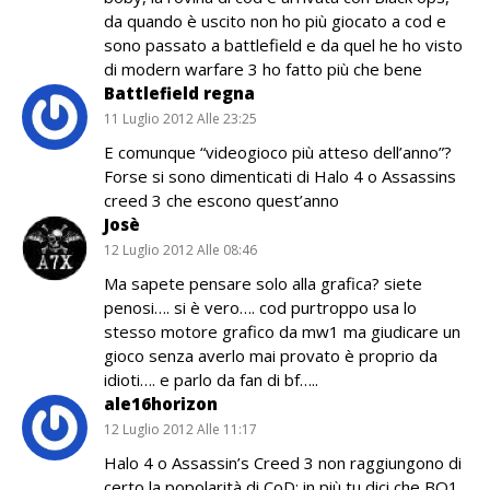
da quando è uscito non ho più giocato a cod e
sono passato a battlefield e da quel he ho visto
di modern warfare 3 ho fatto più che bene
Battlefield regna
11 Luglio 2012 Alle 23:25
E comunque “videogioco più atteso dell’anno”?
Forse si sono dimenticati di Halo 4 o Assassins
creed 3 che escono quest’anno
Josè
12 Luglio 2012 Alle 08:46
Ma sapete pensare solo alla grafica? siete
penosi…. si è vero…. cod purtroppo usa lo
stesso motore grafico da mw1 ma giudicare un
gioco senza averlo mai provato è proprio da
idioti…. e parlo da fan di bf…..
ale16horizon
12 Luglio 2012 Alle 11:17
Halo 4 o Assassin’s Creed 3 non raggiungono di
certo la popolarità di CoD; in più tu dici che BO1