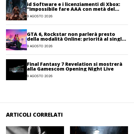
id Software e i licenziamenti di Xbox:
“Impossibile fare AAA con metà del
personale”
9 AGOSTO 2026
GTA 6, Rockstar non parlerà presto
della modalità Online: priorità al single-
player
9 AGOSTO 2026
Final Fantasy 7 Revelation si mostrerà
alla Gamescom Opening Night Live
9 AGOSTO 2026
ARTICOLI CORRELATI