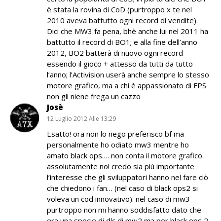
è stata la rovina di CoD (purtroppo x te nel
2010 aveva battutto ogni record di vendite).
Dici che MW3 fa pena, bhè anche lui nel 2011 ha
battutto il record di BO1; e alla fine dell’anno
2012, BO2 batterà di nuovo ogni record
essendo il gioco + attesso da tutti da tutto
l’anno; l’Activision userà anche sempre lo stesso
motore grafico, ma a chi è appassionato di FPS
non gli niene frega un cazzo
Josè
12 Luglio 2012 Alle 13:29
Esatto! ora non lo nego preferisco bf ma
personalmente ho odiato mw3 mentre ho
amato black ops…. non conta il motore grafico
assolutamente no! credo sia più importante
l’interesse che gli sviluppatori hanno nel fare ciò
che chiedono i fan… (nel caso di black ops2 si
voleva un cod innovativo). nel caso di mw3
purtroppo non mi hanno soddisfatto dato che
era una specie di dlc di mw2 ma per black ops 2