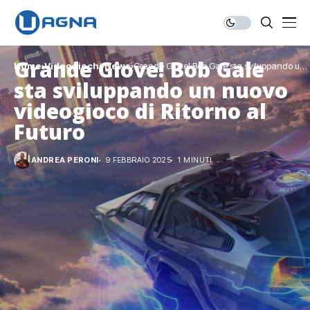
Grande Giove! Bob Gale
Home
Videogiochi
News
Grande Giove! Bob Gale sta sviluppando un
nuovo videogioco di Ritorno al Futuro
sta sviluppando un nuovo
videogioco di Ritorno al
Futuro
ANDREA PERONI
9 FEBBRAIO 2025
1 MINUTI