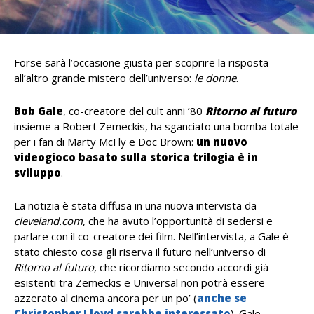
Forse sarà l’occasione giusta per scoprire la risposta
all’altro grande mistero dell’universo:
le donne
.
Bob Gale
, co-creatore del cult anni ’80
Ritorno al futuro
insieme a Robert Zemeckis, ha sganciato una bomba totale
per i fan di Marty McFly e Doc Brown:
un nuovo
videogioco basato sulla storica trilogia è in
sviluppo
.
La notizia è stata diffusa in una nuova intervista da
cleveland.com
, che ha avuto l’opportunità di sedersi e
parlare con il co-creatore dei film. Nell’intervista, a Gale è
stato chiesto cosa gli riserva il futuro nell’universo di
Ritorno al futuro
, che ricordiamo secondo accordi già
esistenti tra Zemeckis e Universal non potrà essere
azzerato al cinema ancora per un po’ (
anche se
Christopher Lloyd sarebbe interessato
). Gale,