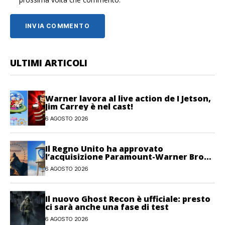
ULTIMI ARTICOLI
Warner lavora al live action de I Jetson,
Jim Carrey è nel cast!
6 AGOSTO 2026
Il Regno Unito ha approvato
l’acquisizione Paramount-Warner Bros
Discovery
6 AGOSTO 2026
Il nuovo Ghost Recon è ufficiale: presto
ci sarà anche una fase di test
6 AGOSTO 2026