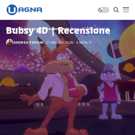
Bubsy 4D | Recensione
Home
Videogiochi
Recensioni
Bubsy 4D | Recensione
ANDREA PERONI
21 MAGGIO 2026
4 MINUTI