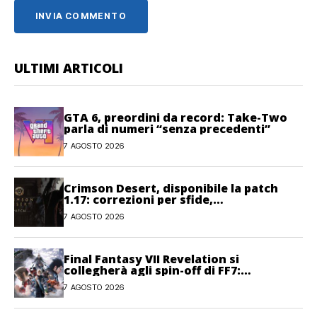
ULTIMI ARTICOLI
GTA 6, preordini da record: Take-Two
parla di numeri “senza precedenti”
7 AGOSTO 2026
Crimson Desert, disponibile la patch
1.17: correzioni per sfide,
combattimento e interfaccia
7 AGOSTO 2026
Final Fantasy VII Revelation si
collegherà agli spin-off di FF7:
Hamaguchi non si pone limiti
7 AGOSTO 2026