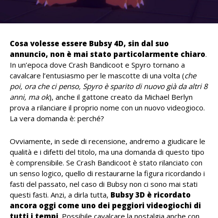
Cosa volesse essere Bubsy 4D, sin dal suo
annuncio, non è mai stato particolarmente chiaro
.
In un’epoca dove Crash Bandicoot e Spyro tornano a
cavalcare l’entusiasmo per le mascotte di una volta (
che
poi, ora che ci penso, Spyro è sparito di nuovo già da altri 8
anni, ma ok
), anche il gattone creato da Michael Berlyn
prova a rilanciare il proprio nome con un nuovo videogioco.
La vera domanda è: perché?
Ovviamente, in sede di recensione, andremo a giudicare le
qualità e i difetti del titolo, ma una domanda di questo tipo
è comprensibile. Se Crash Bandicoot è stato rilanciato con
un senso logico, quello di restaurarne la figura ricordando i
fasti del passato, nel caso di Bubsy non ci sono mai stati
questi fasti. Anzi, a dirla tutta,
Bubsy 3D è ricordato
ancora oggi come uno dei peggiori videogiochi di
tutti i tempi
. Possibile cavalcare la nostalgia anche con