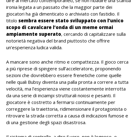
dire al mercato contemporaneo, se non ribadire una stantia
ironia legata a un passato che la maggior parte dei
giocatori ha già dimenticato o archiviato con fastidio. Il
titolo
sembra essere stato sviluppato con l’unico
scopo di cavalcare l’onda di un meme ormai
ampiamente superato
, cercando di capitalizzare sulla
notorietà negativa del brand piuttosto che offrire
un’esperienza ludica valida.
A mancare sono anche ritmo e compattezza. Il gioco cerca
a più riprese di spingere sull’acceleratore, proponendo
sezioni che dovrebbero essere frenetiche come quelle
nelle quali Bubsy diventa una palla pronta a correre a tutta
velocità, ma l’esperienza viene costantemente interrotta
da una serie di inciampi strutturali noiosi e pesanti. Il
giocatore è costretto a fermarsi continuamente per
correggere la traiettoria, ridimensionare il protagonista o
ritrovare la strada corretta a causa di indicazioni fumose e
di una gestione degli spazi disastrosa.
Il sistema di controllo, a dire il vero, non è legnoso, e