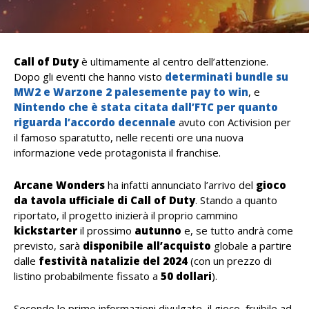
Call of Duty
è ultimamente al centro dell’attenzione.
Dopo gli eventi che hanno visto
determinati bundle su
MW2 e Warzone 2 palesemente pay to win
, e
Nintendo che è stata citata dall’FTC per quanto
riguarda l’accordo decennale
avuto con Activision per
il famoso sparatutto, nelle recenti ore una nuova
informazione vede protagonista il franchise.
Arcane Wonders
ha infatti annunciato l’arrivo del
gioco
da tavola ufficiale di Call of Duty
. Stando a quanto
riportato, il progetto inizierà il proprio cammino
kickstarter
il prossimo
autunno
e, se tutto andrà come
previsto, sarà
disponibile all’acquisto
globale a partire
dalle
festività natalizie del 2024
(con un prezzo di
listino probabilmente fissato a
50 dollari
).
Secondo le prime informazioni divulgate, il gioco, fruibile ad