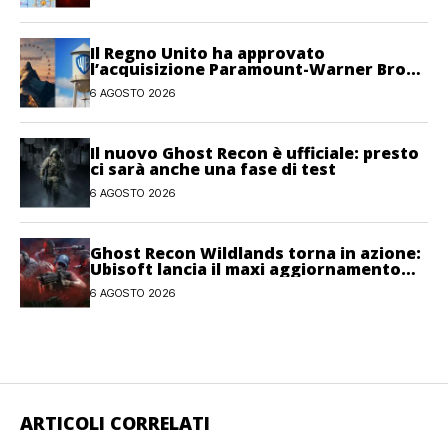
Il Regno Unito ha approvato
l’acquisizione Paramount-Warner Bros
Discovery
6 AGOSTO 2026
Il nuovo Ghost Recon è ufficiale: presto
ci sarà anche una fase di test
6 AGOSTO 2026
Ghost Recon Wildlands torna in azione:
Ubisoft lancia il maxi aggiornamento
gratuito Last Rites
6 AGOSTO 2026
ARTICOLI CORRELATI