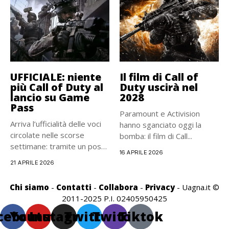
UFFICIALE: niente
Il film di Call of
più Call of Duty al
Duty uscirà nel
lancio su Game
2028
Pass
Paramount e Activision
Arriva l’ufficialità delle voci
hanno sganciato oggi la
circolate nelle scorse
bomba: il film di Call...
settimane: tramite un post
16 APRILE 2026
sul...
21 APRILE 2026
Chi siamo
-
Contatti
-
Collabora
-
Privacy
- Uagna.it ©
2011-2025 P.I. 02405950425
cebook
Youtube
Instagram
Twitter
Twitch
Tiktok