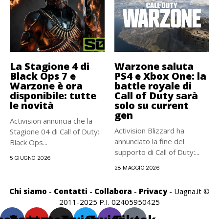
La Stagione 4 di
Warzone saluta
Black Ops 7 e
PS4 e Xbox One: la
Warzone è ora
battle royale di
disponibile: tutte
Call of Duty sarà
le novità
solo su current
gen
Activision annuncia che la
Activision Blizzard ha
Stagione 04 di Call of Duty:
annunciato la fine del
Black Ops...
supporto di Call of Duty:...
5 GIUGNO 2026
28 MAGGIO 2026
Chi siamo
-
Contatti
-
Collabora
-
Privacy
- Uagna.it ©
2011-2025 P.I. 02405950425