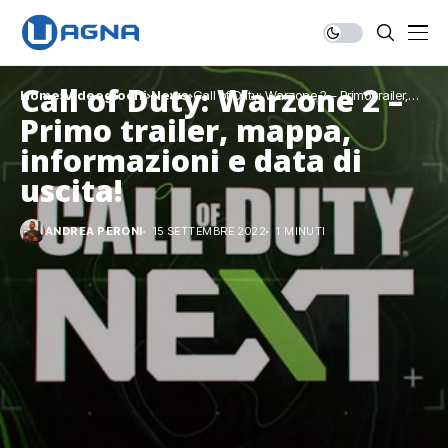
Call of Duty: Warzone 2 –
Home
Videogiochi
News
Call of Duty: Warzone 2 – Primo trailer,
mappa, informazioni e data di uscita!
Primo trailer, mappa,
informazioni e data di
uscita!
ANDREA PERONI
15 SETTEMBRE 2022
1 MINUTI