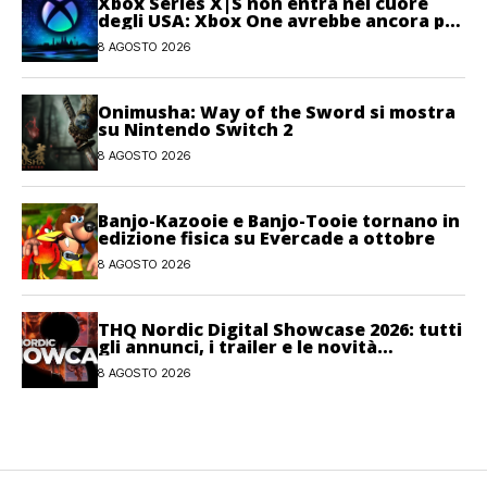
Xbox Series X|S non entra nel cuore
degli USA: Xbox One avrebbe ancora più
giocatori attivi
8 AGOSTO 2026
Onimusha: Way of the Sword si mostra
su Nintendo Switch 2
8 AGOSTO 2026
Banjo-Kazooie e Banjo-Tooie tornano in
edizione fisica su Evercade a ottobre
8 AGOSTO 2026
THQ Nordic Digital Showcase 2026: tutti
gli annunci, i trailer e le novità
dell’evento
8 AGOSTO 2026