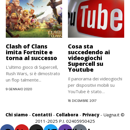
Clash of Clans
Cosa sta
imita Fortnite e
succedendo ai
torna al successo
videogiochi
Supercell su
L’ultimo gioco di Supercell,
Youtube
Rush Wars, si è dimostrato
Il panorama dei videogiochi
un flop talmente...
per dispositivi mobili su
9 GENNAIO 2020
YouTube è stato
monopolizzato...
18 DICEMBRE 2017
Chi siamo
-
Contatti
-
Collabora
-
Privacy
- Uagna.it ©
2011-2025 P.I. 02405950425