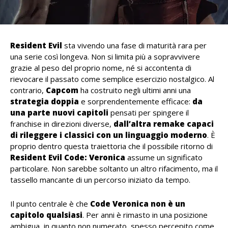
Resident Evil
sta vivendo una fase di maturità rara per
una serie così longeva. Non si limita più a sopravvivere
grazie al peso del proprio nome, né si accontenta di
rievocare il passato come semplice esercizio nostalgico. Al
contrario,
Capcom
ha costruito negli ultimi anni una
strategia doppia
e sorprendentemente efficace:
da
una parte nuovi capitoli
pensati per spingere il
franchise in direzioni diverse,
dall’altra remake capaci
di rileggere i classici con un linguaggio moderno
. È
proprio dentro questa traiettoria che il possibile ritorno di
Resident Evil Code: Veronica
assume un significato
particolare. Non sarebbe soltanto un altro rifacimento, ma il
tassello mancante di un percorso iniziato da tempo.
Il punto centrale è che
Code Veronica non è un
capitolo qualsiasi
. Per anni è rimasto in una posizione
ambigua, in quanto non numerato, spesso percepito come