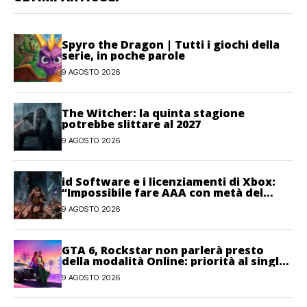
Spyro the Dragon | Tutti i giochi della
serie, in poche parole
9 AGOSTO 2026
The Witcher: la quinta stagione
potrebbe slittare al 2027
9 AGOSTO 2026
id Software e i licenziamenti di Xbox:
“Impossibile fare AAA con metà del
personale”
9 AGOSTO 2026
GTA 6, Rockstar non parlerà presto
della modalità Online: priorità al single-
player
9 AGOSTO 2026