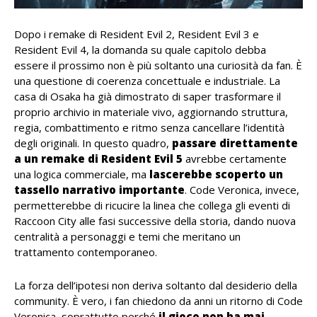
Dopo i remake di Resident Evil 2, Resident Evil 3 e
Resident Evil 4, la domanda su quale capitolo debba
essere il prossimo non è più soltanto una curiosità da fan. È
una questione di coerenza concettuale e industriale. La
casa di Osaka ha già dimostrato di saper trasformare il
proprio archivio in materiale vivo, aggiornando struttura,
regia, combattimento e ritmo senza cancellare l’identità
degli originali. In questo quadro,
passare direttamente
a un remake di Resident Evil 5
avrebbe certamente
una logica commerciale, ma
lascerebbe scoperto un
tassello narrativo importante
. Code Veronica, invece,
permetterebbe di ricucire la linea che collega gli eventi di
Raccoon City alle fasi successive della storia, dando nuova
centralità a personaggi e temi che meritano un
trattamento contemporaneo.
La forza dell’ipotesi non deriva soltanto dal desiderio della
community. È vero, i fan chiedono da anni un ritorno di Code
Veronica, soprattutto perché
il gioco non ha mai