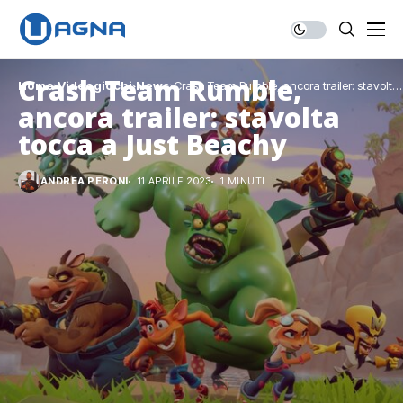
Crash Team Rumble,
Home
Videogiochi
News
Crash Team Rumble, ancora trailer: stavolta
tocca a Just Beachy
ancora trailer: stavolta
tocca a Just Beachy
ANDREA PERONI
11 APRILE 2023
1 MINUTI