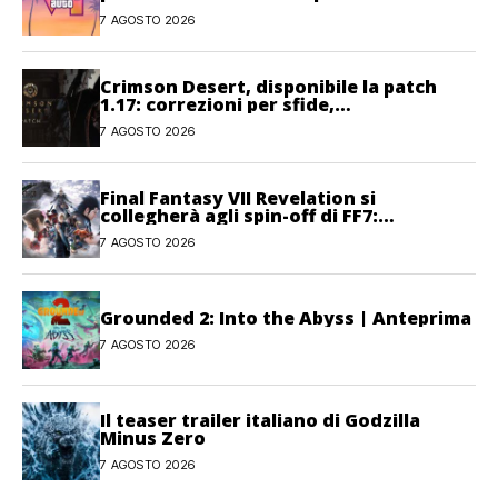
7 AGOSTO 2026
Crimson Desert, disponibile la patch
1.17: correzioni per sfide,
combattimento e interfaccia
7 AGOSTO 2026
Final Fantasy VII Revelation si
collegherà agli spin-off di FF7:
Hamaguchi non si pone limiti
7 AGOSTO 2026
Grounded 2: Into the Abyss | Anteprima
7 AGOSTO 2026
Il teaser trailer italiano di Godzilla
Minus Zero
7 AGOSTO 2026