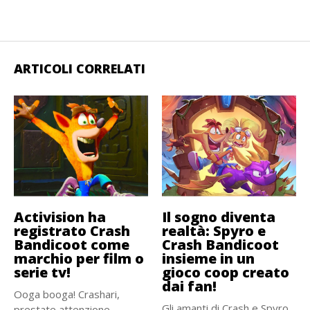
ARTICOLI CORRELATI
Activision ha
Il sogno diventa
registrato Crash
realtà: Spyro e
Bandicoot come
Crash Bandicoot
marchio per film o
insieme in un
serie tv!
gioco coop creato
dai fan!
Ooga booga! Crashari,
Gli amanti di Crash e Spyro
prestate attenzione,