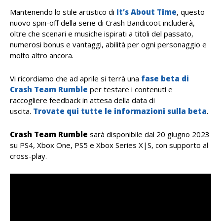
Mantenendo lo stile artistico di
It’s About Time
, questo
nuovo spin-off della serie di Crash Bandicoot includerà,
oltre che scenari e musiche ispirati a titoli del passato,
numerosi bonus e vantaggi, abilità per ogni personaggio e
molto altro ancora.
Vi ricordiamo che ad aprile si terrà una
fase beta di
Crash Team Rumble
per testare i contenuti e
raccogliere feedback in attesa della data di
uscita.
Trovate qui tutte le informazioni sulla beta
.
Crash Team Rumble
sarà disponibile dal 20 giugno 2023
su PS4, Xbox One, PS5 e Xbox Series X|S, con supporto al
cross-play.