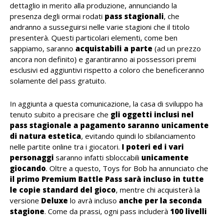
dettaglio in merito alla produzione, annunciando la
presenza degli ormai rodati
pass stagionali
, che
andranno a susseguirsi nelle varie stagioni che il titolo
presenterà. Questi particolari elementi, come ben
sappiamo, saranno
acquistabili a parte
(ad un prezzo
ancora non definito) e garantiranno ai possessori premi
esclusivi ed aggiuntivi rispetto a coloro che beneficeranno
solamente del pass gratuito.
In aggiunta a questa comunicazione, la casa di sviluppo ha
tenuto subito a precisare che
gli oggetti inclusi nel
pass stagionale a pagamento saranno unicamente
di natura estetica
, evitando quindi lo sbilanciamento
nelle partite online tra i giocatori.
I poteri ed i vari
personaggi
saranno infatti sbloccabili
unicamente
giocando
. Oltre a questo, Toys for Bob ha annunciato che
il primo Premium Battle Pass sarà incluso in tutte
le copie standard del gioco
, mentre chi acquisterà la
versione
Deluxe
lo avrà incluso
anche per la seconda
stagione
. Come da prassi, ogni pass includerà
100 livelli