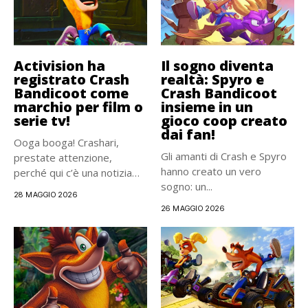
Activision ha
Il sogno diventa
registrato Crash
realtà: Spyro e
Bandicoot come
Crash Bandicoot
marchio per film o
insieme in un
serie tv!
gioco coop creato
dai fan!
Ooga booga! Crashari,
Gli amanti di Crash e Spyro
prestate attenzione,
hanno creato un vero
perché qui c’è una notizia
sogno: un...
bella grossa....
28 MAGGIO 2026
26 MAGGIO 2026