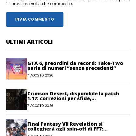
prossima volta che commento.
ULTIMI ARTICOLI
GTA 6, preordini da record: Take-Two
parla di numeri “senza precedenti”
7 AGOSTO 2026
Crimson Desert, disponibile la patch
1.17: correzioni per sfide,
combattimento e interfaccia
7 AGOSTO 2026
Final Fantasy VII Revelation si
collegherà agli spin-off di FF7:
Hamaguchi non si pone limiti
7 AGOSTO 2026