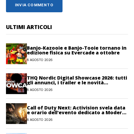
ULTIMI ARTICOLI
Banjo-Kazooie e Banjo-Tooie tornano in
edizione fisica su Evercade a ottobre
8 AGOSTO 2026
THQ Nordic Digital Showcase 2026: tutti
gli annunci, i trailer e le novità
dell’evento
8 AGOSTO 2026
Call of Duty Next: Activision svela data
e orario dell’evento dedicato a Modern
Warfare 4
8 AGOSTO 2026