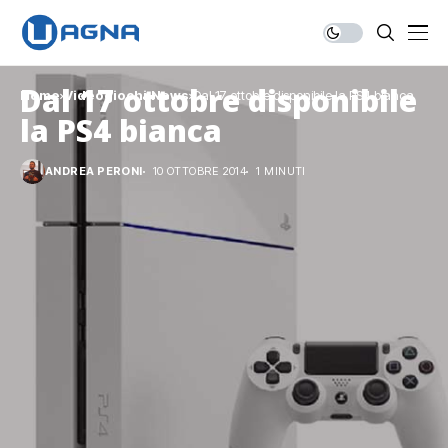
Dal 17 ottobre disponibile
Home
Videogiochi
News
Dal 17 ottobre disponibile la PS4 bianca
la PS4 bianca
ANDREA PERONI
10 OTTOBRE 2014
1 MINUTI