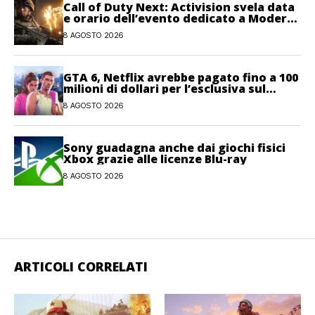
Call of Duty Next: Activision svela data
e orario dell’evento dedicato a Modern
Warfare 4
8 AGOSTO 2026
GTA 6, Netflix avrebbe pagato fino a 100
milioni di dollari per l’esclusiva sul
gioco
8 AGOSTO 2026
Sony guadagna anche dai giochi fisici
Xbox grazie alle licenze Blu-ray
8 AGOSTO 2026
ARTICOLI CORRELATI