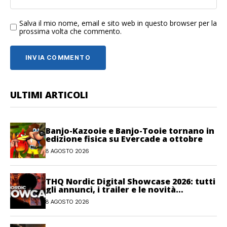
Salva il mio nome, email e sito web in questo browser per la
prossima volta che commento.
ULTIMI ARTICOLI
Banjo-Kazooie e Banjo-Tooie tornano in
edizione fisica su Evercade a ottobre
8 AGOSTO 2026
THQ Nordic Digital Showcase 2026: tutti
gli annunci, i trailer e le novità
dell’evento
8 AGOSTO 2026