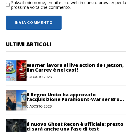
Salva il mio nome, email e sito web in questo browser per la
prossima volta che commento.
ULTIMI ARTICOLI
Warner lavora al live action de I Jetson,
Jim Carrey è nel cast!
6 AGOSTO 2026
Il Regno Unito ha approvato
l’acquisizione Paramount-Warner Bros
Discovery
6 AGOSTO 2026
Il nuovo Ghost Recon è ufficiale: presto
ci sarà anche una fase di test