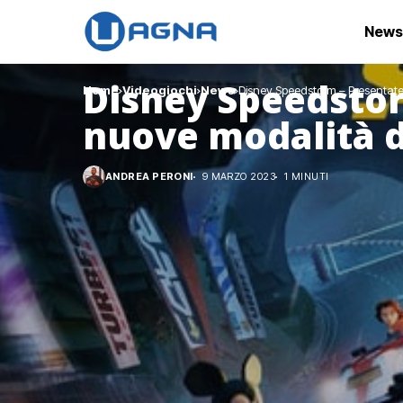
News
Disney Speedstor
Home
Videogiochi
News
Disney Speedstorm – Presentate
nuove modalità d
ANDREA PERONI
9 MARZO 2023
1 MINUTI