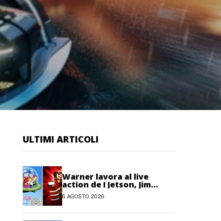
ULTIMI ARTICOLI
Warner lavora al live
action de I Jetson, Jim
Carrey è nel cast!
6 AGOSTO 2026