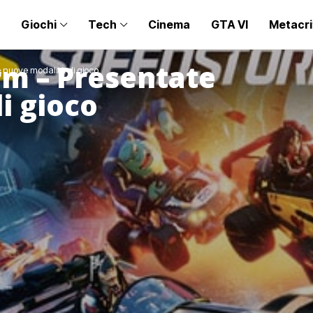
Giochi
Tech
Cinema
GTA VI
Metacri
m – Presentate
 nuove modalità di gioco
i gioco