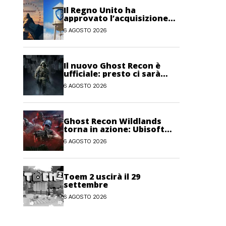
Il Regno Unito ha
approvato l’acquisizione
Paramount-Warner Bros
6 AGOSTO 2026
Discovery
Il nuovo Ghost Recon è
ufficiale: presto ci sarà
anche una fase di test
6 AGOSTO 2026
Ghost Recon Wildlands
torna in azione: Ubisoft
lancia il maxi
6 AGOSTO 2026
aggiornamento gratuito
Last Rites
Toem 2 uscirà il 29
settembre
6 AGOSTO 2026