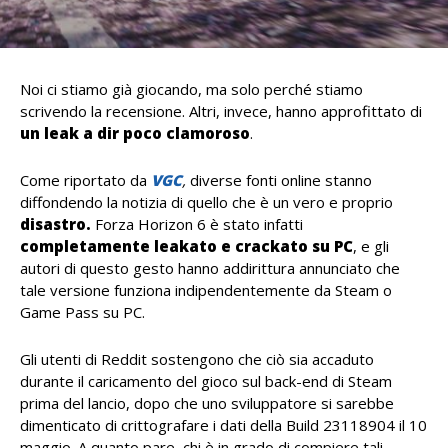
Noi ci stiamo già giocando, ma solo perché stiamo
scrivendo la recensione. Altri, invece, hanno approfittato di
un leak a dir poco clamoroso
.
Come riportato da
VGC
,
diverse fonti online stanno
diffondendo la notizia di quello che è un vero e proprio
disastro.
Forza Horizon 6 è stato infatti
completamente leakato e crackato su PC
, e gli
autori di questo gesto hanno addirittura annunciato che
tale versione funziona indipendentemente da Steam o
Game Pass su PC.
Gli utenti di Reddit sostengono che ciò sia accaduto
durante il caricamento del gioco sul back-end di Steam
prima del lancio, dopo che uno sviluppatore si sarebbe
dimenticato di crittografare i dati della Build 23118904 il 10
maggio. A quanto pare, chi è in grado di compiere tali