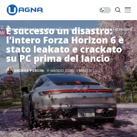
È successo un disastro:
Home
Videogiochi
News
È successo un disastro: l’intero Forza Horizon
6 è stato leakato e crackato su PC prima del
l’intero Forza Horizon 6 è
lancio
stato leakato e crackato
su PC prima del lancio
ANDREA PERONI
11 MAGGIO 2026
1 MINUTI