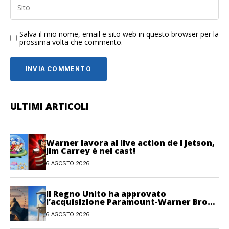
Salva il mio nome, email e sito web in questo browser per la
prossima volta che commento.
ULTIMI ARTICOLI
Warner lavora al live action de I Jetson,
Jim Carrey è nel cast!
6 AGOSTO 2026
Il Regno Unito ha approvato
l’acquisizione Paramount-Warner Bros
Discovery
6 AGOSTO 2026