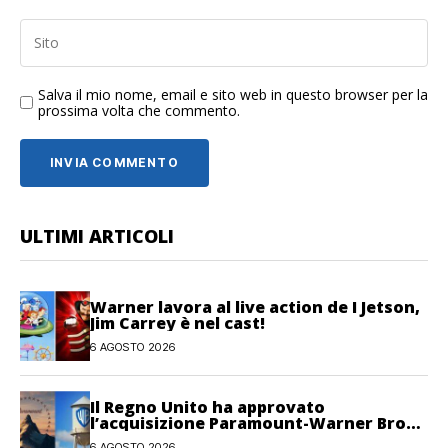
Salva il mio nome, email e sito web in questo browser per la
prossima volta che commento.
ULTIMI ARTICOLI
Warner lavora al live action de I Jetson,
Jim Carrey è nel cast!
6 AGOSTO 2026
Il Regno Unito ha approvato
l’acquisizione Paramount-Warner Bros
Discovery
6 AGOSTO 2026